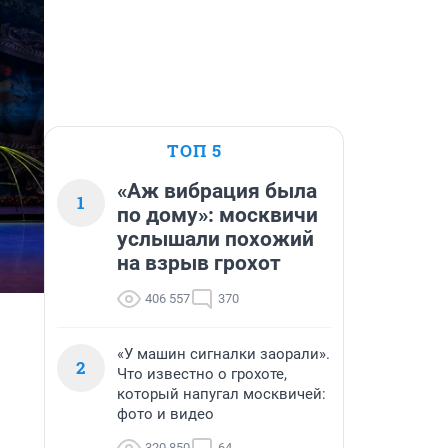
ТОП 5
«Аж вибрация была
1
по дому»: москвичи
услышали похожий
на взрыв грохот
406 557
370
«У машин сигналки заорали».
2
Что известно о грохоте,
который напугал москвичей:
фото и видео
320 850
64