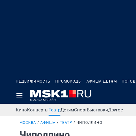
НЕДВИЖИМОСТЬ
ПРОМОКОДЫ
АФИША ДЕТЯМ
ПОГОД
Кино
Концерты
Театр
Детям
Спорт
Выставки
Другое
МОСКВА
АФИША
ТЕАТР
ЧИПОЛЛИНО
Чиполлино