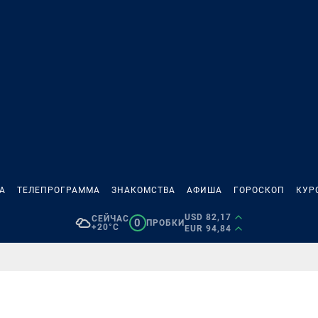
А
ТЕЛЕПРОГРАММА
ЗНАКОМСТВА
АФИША
ГОРОСКОП
КУР
USD 82,17
СЕЙЧАС
0
ПРОБКИ
+20°C
EUR 94,84