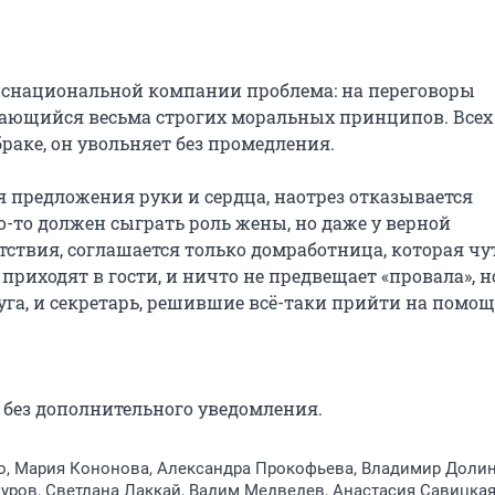
нснациональной компании проблема: на переговоры 
ающийся весьма строгих моральных принципов. Всех 
аке, он увольняет без промедления.

предложения руки и сердца, наотрез отказывается 
о-то должен сыграть роль жены, но даже у верной 
твия, соглашается только домработница, которая чут
а приходят в гости, и ничто не предвещает «провала», но
а, и секретарь, решившие всё-таки прийти на помощь
без дополнительного уведомления.
о, Мария Кононова, Александра Прокофьева, Владимир Долин
ров, Светлана Лаккай, Вадим Медведев, Анастасия Савицкая