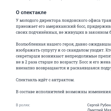
О спектакле
У молодого директора лондонского офиса тра
приезжает его американский босс, придержив
своих подчинённых, не живущих в законном бр
Возлюбленная нашего героя, давно ожидавшая 
изображать супругу и со скандалом уходит. Кт
секретарши возникают непреодолимые препятс
не в 2 раза старше по возрасту. Босс и его жен
внезапно возвращаются и раскаявшаяся подруг
Спектакль идёт с антрактом.

В составе исполнителей возможны изменения 
В ролях:
Сергей Рубек
Дмитрий Мазу