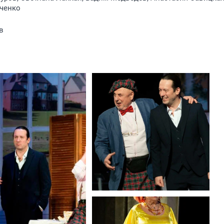
вченко
в