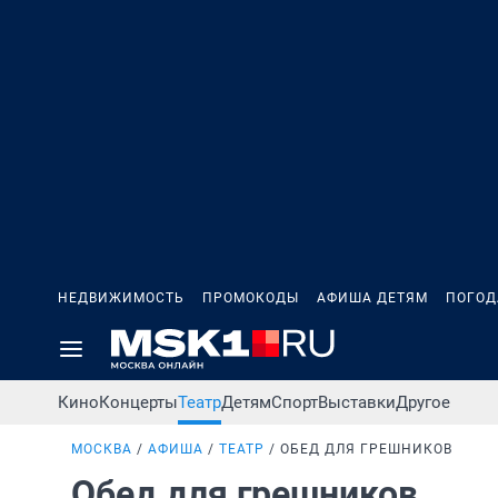
НЕДВИЖИМОСТЬ
ПРОМОКОДЫ
АФИША ДЕТЯМ
ПОГОД
Кино
Концерты
Театр
Детям
Спорт
Выставки
Другое
МОСКВА
АФИША
ТЕАТР
ОБЕД ДЛЯ ГРЕШНИКОВ
Обед для грешников