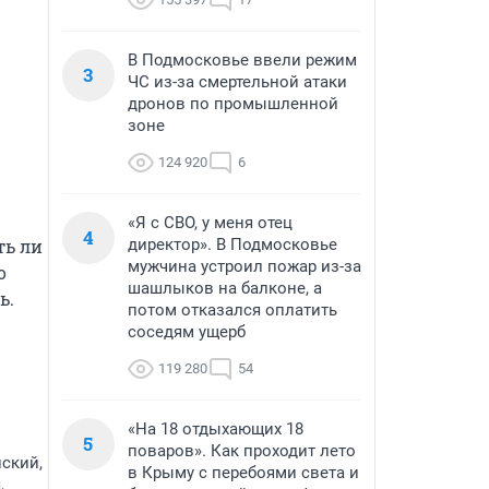
В Подмосковье ввели режим
3
ЧС из-за смертельной атаки
дронов по промышленной
зоне
124 920
6
«Я с СВО, у меня отец
4
ь ли 
директор». В Подмосковье
мужчина устроил пожар из-за
 
шашлыков на балконе, а
.

потом отказался оплатить
соседям ущерб
119 280
54
«На 18 отдыхающих 18
5
поваров». Как проходит лето
ский,
в Крыму с перебоями света и
,