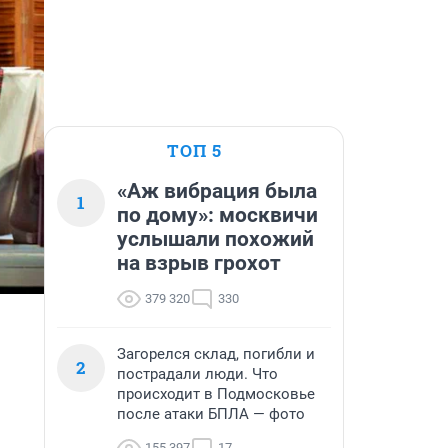
ТОП 5
«Аж вибрация была
1
по дому»: москвичи
услышали похожий
на взрыв грохот
379 320
330
Загорелся склад, погибли и
2
пострадали люди. Что
происходит в Подмосковье
после атаки БПЛА — фото
155 397
17