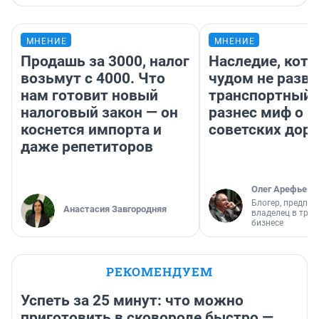
МНЕНИЕ
МНЕНИЕ
Продашь за 3000, налог
Наследие, кото
возьмут с 4000. Что
чудом не разва
нам готовит новый
транспортный 
налоговый закон — он
разнес миф о 
коснется импорта и
советских доро
даже репетиторов
Олег Арефьев
Блогер, предпри
Анастасия Завгородняя
владелец в тра
бизнесе
РЕКОМЕНДУЕМ
Успеть за 25 минут: что можно
приготовить в сковороде быстро —