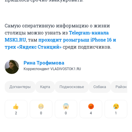
Самую оперативную информацию о жизни
столицы можно узнать из
Telegram-канала
MSK1.RU
, там
проходит розыгрыш iPhone 16 и
трех «Яндекс Станций»
среди подписчиков.
Рина Трофимова
Корреспондент VLADIVOSTOK1.RU
Догхантеры
Карта
Подмосковье
Собака
Район
2
0
0
4
1