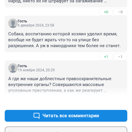
народ, никто их не штрафует за загаживание 
территории, что порождает такие методы борьбы.
+0
–0
Гость
6 декабря 2024, 23:58
Собака, воспитанию которой хозяин уделил время, 
вообще не будет жрать что-то на улице без 
разрешения. А уж в наморднике тем более не станет.
+1
–1
Гость
19 ноября 2024, 20:29
А где же наши доблестные правоохранительные 
внутренние органы? Совершаются массовые 
уголовные преступления, а как же реагирует 
полиция? Может быть сформировали оперативные 
+2
–1
группы по выявлению, поимке живодёров и 
привлечению их к ответственности? Уверяю вас - нет, 
ничего в этом плане не предполагается. Ибо 
Читать все комментарии
выявлять, привлекать - это значит работать. А вот 
работать наши внутренние органы очень не любят!