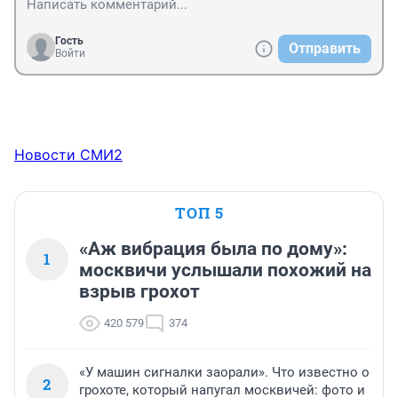
Гость
Отправить
Войти
Новости СМИ2
ТОП 5
«Аж вибрация была по дому»:
1
москвичи услышали похожий на
взрыв грохот
420 579
374
«У машин сигналки заорали». Что известно о
2
грохоте, который напугал москвичей: фото и