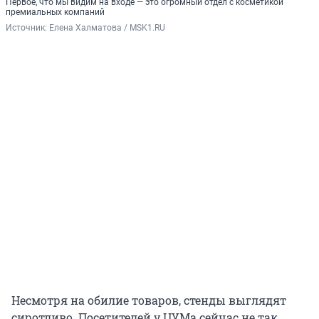
Первое, что мы видим на входе — это огромный отдел с косметикой
премиальных компаний
Источник: 
Елена Халматова / MSK1.RU
Несмотря на обилие товаров, стенды выглядят
сиротливо. Посетителей у ЦУМа сейчас не так