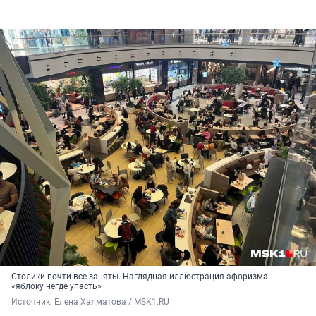
Столики почти все заняты. Наглядная иллюстрация афоризма:
«яблоку негде упасть»
Источник: 
Елена Халматова / MSK1.RU