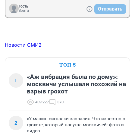
Гость
Отправить
Войти
Новости СМИ2
ТОП 5
«Аж вибрация была по дому»:
1
москвичи услышали похожий на
взрыв грохот
409 227
370
«У машин сигналки заорали». Что известно о
2
грохоте, который напугал москвичей: фото и
видео