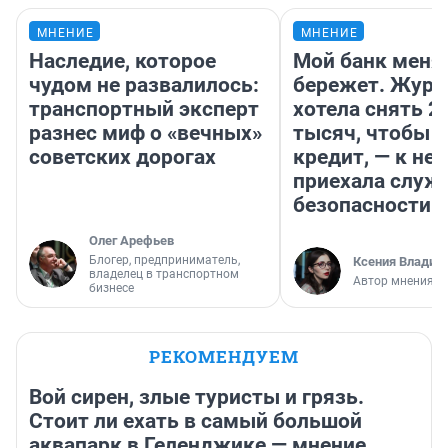
МНЕНИЕ
МНЕНИЕ
Наследие, которое
Мой банк меня
чудом не развалилось:
бережет. Журн
транспортный эксперт
хотела снять 2
разнес миф о «вечных»
тысяч, чтобы п
советских дорогах
кредит, — к не
приехала служ
безопасности
Олег Арефьев
Блогер, предприниматель,
Ксения Владим
владелец в транспортном
Автор мнения
бизнесе
РЕКОМЕНДУЕМ
Вой сирен, злые туристы и грязь.
Стоит ли ехать в самый большой
аквапарк в Геленджике — мнение