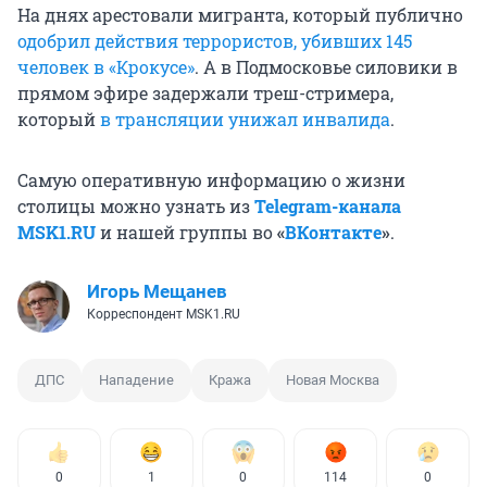
На днях арестовали мигранта, который публично
одобрил действия террористов, убивших 145
человек в «Крокусе»
. А в Подмосковье силовики в
прямом эфире задержали треш-стримера,
который
в трансляции унижал инвалида
.
Самую оперативную информацию о жизни
столицы можно узнать из
Telegram-канала
MSK1.RU
и нашей группы во
«
ВКонтакте
»
.
Игорь Мещанев
Корреспондент MSK1.RU
ДПС
Нападение
Кража
Новая Москва
0
1
0
114
0