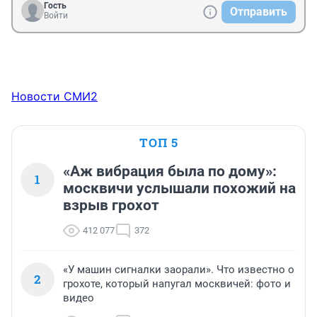
Гость
Отправить
Войти
Новости СМИ2
ТОП 5
«Аж вибрация была по дому»:
1
москвичи услышали похожий на
взрыв грохот
412 077
372
«У машин сигналки заорали». Что известно о
2
грохоте, который напугал москвичей: фото и
видео