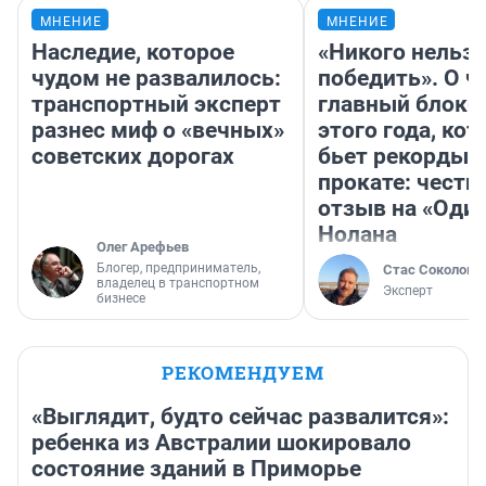
МНЕНИЕ
МНЕНИЕ
Наследие, которое
«Никого нельз
чудом не развалилось:
победить». О ч
транспортный эксперт
главный блокб
разнес миф о «вечных»
этого года, ко
советских дорогах
бьет рекорды 
прокате: честн
отзыв на «Оди
Нолана
Олег Арефьев
Блогер, предприниматель,
Стас Соколов
владелец в транспортном
Эксперт
бизнесе
РЕКОМЕНДУЕМ
«Выглядит, будто сейчас развалится»:
ребенка из Австралии шокировало
состояние зданий в Приморье