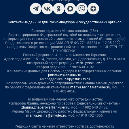
Контактные данные для Роскомнадзора и государственных органов
Сетевое издание «Москва онлайн» (18+)
Зарегистрировано Федеральной службой по надзору в сфере связи,
информационных технологий и массовых коммуникаций (Роскомнадзор)
Свидетельство о регистрации СМИ ЭЛ № ФС 77— 83224 от 12.05.2022 г.
Учредитель: Общество с ограниченной ответственностью "ИНТЕРНЕТ
ТЕХНОЛОГИИ"
Главный редактор: Ананьина Анастасия Юрьевна
Адрес редакции: 115114, Россия, Москва, ул. Дербеневская, д. 15б, 6 этаж
Электронный адрес редакции:
msk1@shkulev.ru
Телефон редакции: +7 982 630 3102
Контактные данные для Роскомнадзора и государственных органов:
juristekat@shkulev.ru
Техподдержка:
help@shkulev.ru
По вопросам коммерческого сотрудничества: Ревина Мария, директор
по работе с федеральными клиентами,
mariya.revina@shkulev.ru
, моб. +7
910 402 4056.
По вопросам коммерческого сотрудничества:
Жапарова Жанна, менеджер по работе с федеральными клиентами
zhanna.zhaparova@shkulev.ru
, моб. + 7 982 640 34 32
Ревина Мария, директор по работе с федеральными клиентами
mariya.revina@shkulev.ru
, моб. +7 910 402 4056
Редакция сайта не несет ответственности за достоверность