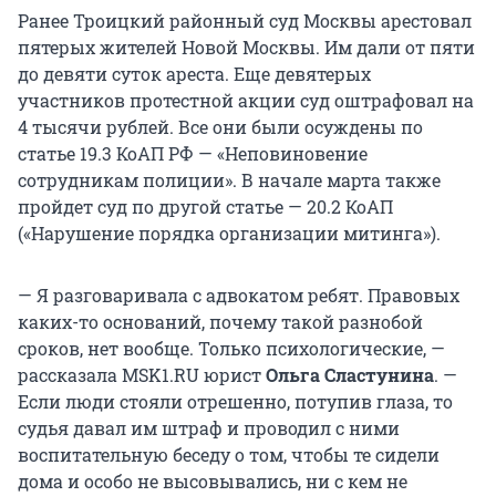
Ранее Троицкий районный суд Москвы арестовал
пятерых жителей Новой Москвы. Им дали от пяти
до девяти суток ареста. Еще девятерых
участников протестной акции суд оштрафовал на
4 тысячи рублей. Все они были осуждены по
статье 19.3 КоАП РФ — «Неповиновение
сотрудникам полиции». В начале марта также
пройдет суд по другой статье — 20.2 КоАП
(«Нарушение порядка организации митинга»).
— Я разговаривала с адвокатом ребят. Правовых
каких-то оснований, почему такой разнобой
сроков, нет вообще. Только психологические, —
рассказала MSK1.RU юрист
Ольга Сластунина
. —
Если люди стояли отрешенно, потупив глаза, то
судья давал им штраф и проводил с ними
воспитательную беседу о том, чтобы те сидели
дома и особо не высовывались, ни с кем не