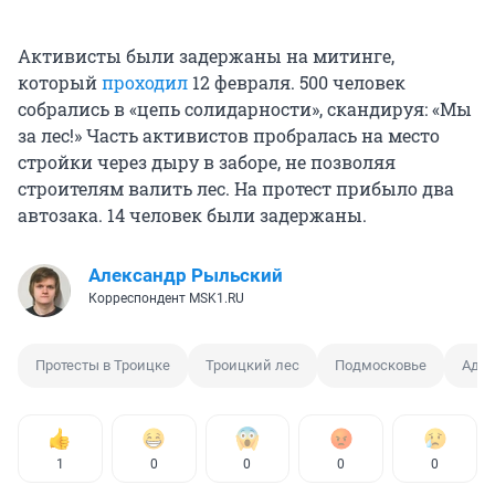
Активисты были задержаны на митинге,
который
проходил
12 февраля. 500 человек
собрались в «цепь солидарности», скандируя: «Мы
за лес!» Часть активистов пробралась на место
стройки через дыру в заборе, не позволяя
строителям валить лес. На протест прибыло два
автозака. 14 человек были задержаны.
Александр Рыльский
Корреспондент MSK1.RU
Протесты в Троицке
Троицкий лес
Подмосковье
Адми
1
0
0
0
0