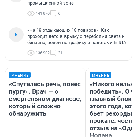
промышленной зоне
141 870
6
«На 18 отдыхающих 18 поваров». Как
5
проходит лето в Крыму с перебоями света и
бензина, водой по графику и налетами БПЛА
136 902
21
МНЕНИЕ
МНЕНИЕ
«Спуталась речь, понес
«Никого нельз
пургу». Врач — о
победить». О ч
смертельном диагнозе,
главный блокб
который сложно
этого года, ко
обнаружить
бьет рекорды 
прокате: честн
отзыв на «Оди
Нолана