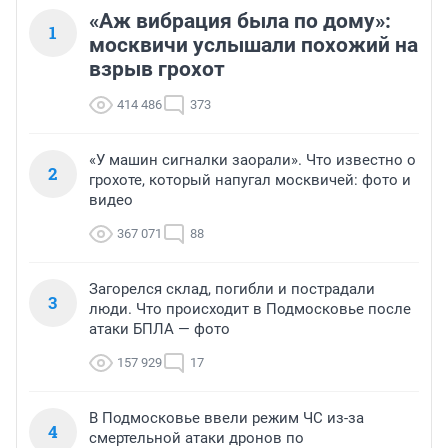
«Аж вибрация была по дому»:
1
москвичи услышали похожий на
взрыв грохот
414 486
373
«У машин сигналки заорали». Что известно о
2
грохоте, который напугал москвичей: фото и
видео
367 071
88
Загорелся склад, погибли и пострадали
3
люди. Что происходит в Подмосковье после
атаки БПЛА — фото
157 929
17
В Подмосковье ввели режим ЧС из-за
4
смертельной атаки дронов по