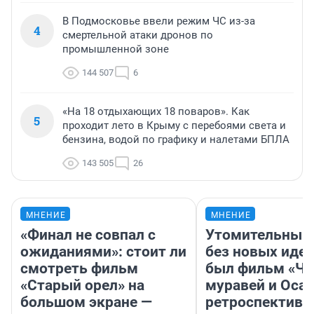
В Подмосковье ввели режим ЧС из-за
4
смертельной атаки дронов по
промышленной зоне
144 507
6
«На 18 отдыхающих 18 поваров». Как
5
проходит лето в Крыму с перебоями света и
бензина, водой по графику и налетами БПЛА
143 505
26
МНЕНИЕ
МНЕНИЕ
«Финал не совпал с
Утомительный 
ожиданиями»: стоит ли
без новых идей
смотреть фильм
был фильм «Че
«Старый орел» на
муравей и Оса»
большом экране —
ретроспектива