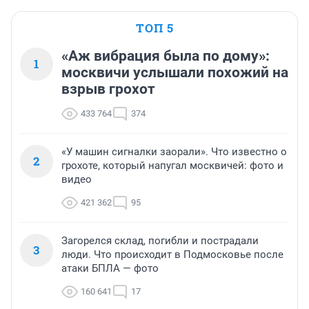
ТОП 5
«Аж вибрация была по дому»:
1
москвичи услышали похожий на
взрыв грохот
433 764
374
«У машин сигналки заорали». Что известно о
2
грохоте, который напугал москвичей: фото и
видео
421 362
95
Загорелся склад, погибли и пострадали
3
люди. Что происходит в Подмосковье после
атаки БПЛА — фото
160 641
17