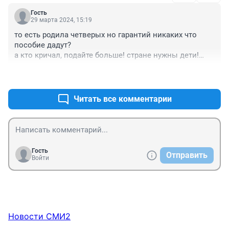
реальная история и надо показать как все эти 
Гость
программы работают на деле!
29 марта 2024, 15:19
то есть родила четверых но гарантий никаких что 
пособие дадут?

а кто кричал, подайте больше! стране нужны дети!

ну хоть квартиру дайте шестикомнатную и как 
+1
–0
минимум ипотеку закройте.

а то жертвам крокуса все кредиты сразу списали... а 
тут, что никому не нужно?
Читать все комментарии
Гость
Отправить
Войти
Новости СМИ2