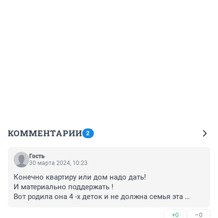
КОММЕНТАРИИ
2
Гость
30 марта 2024, 10:23
Конечно квартиру или дом надо дать!

И материально поддержать !

Вот родила она 4 -х деток и не должна семья эта 
теперь думать как им жить и выживать! Для чего все 
+0
–0
программы по по повышению рождаемости?! Вот 