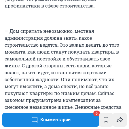
профилактики в сфере строительства.
— Дом спрятать невозможно, местная
администрация должна знать, какое
строительство ведется. Это важно делать до того
момента, как люди станут покупать квартиры в
самовольной постройке и обустраивать свое
жилье. С другой стороны, есть люди, которые
знают, на что идут, и становятся жертвами
собственной жадности. Они понимают, что их
могут выселить, а дома снести, но всё равно
покупают квартиры по низким ценам. Сейчас
законом предусмотрена компенсация за
снесенное незаконное жилье. Денежные средства
возмещает тот орган, который дал разрешение на
0
Комментарии
строительство. Например, если это справка
Росреестра, значит, затраты должно