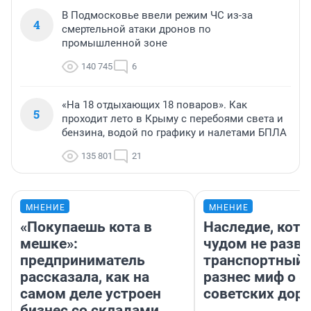
В Подмосковье ввели режим ЧС из-за
4
смертельной атаки дронов по
промышленной зоне
140 745
6
«На 18 отдыхающих 18 поваров». Как
5
проходит лето в Крыму с перебоями света и
бензина, водой по графику и налетами БПЛА
135 801
21
МНЕНИЕ
МНЕНИЕ
«Покупаешь кота в
Наследие, кото
мешке»:
чудом не разва
предприниматель
транспортный 
рассказала, как на
разнес миф о 
самом деле устроен
советских доро
бизнес со складами