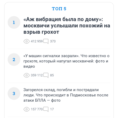
ТОП 5
«Аж вибрация была по дому»:
1
москвичи услышали похожий на
взрыв грохот
412 959
373
«У машин сигналки заорали». Что известно о
2
грохоте, который напугал москвичей: фото и
видео
359 112
85
Загорелся склад, погибли и пострадали
3
люди. Что происходит в Подмосковье после
атаки БПЛА — фото
157 770
17