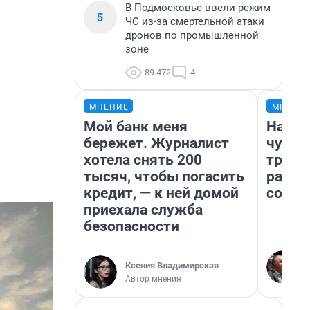
В Подмосковье ввели режим
5
ЧС из-за смертельной атаки
дронов по промышленной
зоне
89 472
4
МНЕНИЕ
МНЕНИ
Мой банк меня
Насле
бережет. Журналист
чудом
хотела снять 200
транс
тысяч, чтобы погасить
разне
кредит, — к ней домой
совет
приехала служба
безопасности
Ксения Владимирская
Автор мнения