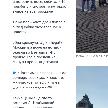
и встретить лося: собирали 10
неизбитых экотроп, о которых
знают не все горожане
Дома полыхают, дрон попал в
склад Wildberries: главное о
налетах
«Она крикнула: „Дядя Боря!“»
Москвичка исчезла ночью у
океана во Вьетнаме. Что
Источник: 
Екатерина 
произошло в последние
минуты пропажи девушки
«Находимся в заложниках»:
селлеры рассказали, сколько
миллионов потеряли из-за
ударов по складам WB
Такие цены еще где-то
остались? Челябинский
застройщик предлагает