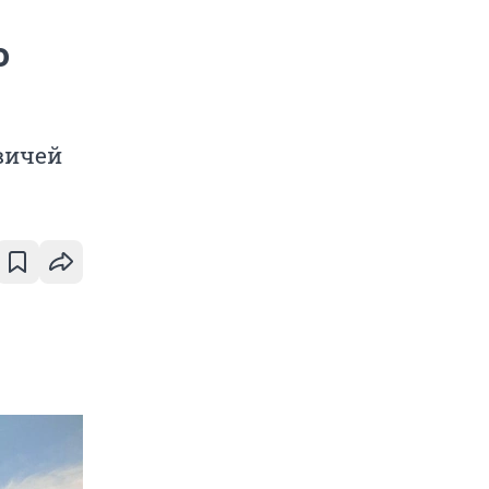
о
вичей