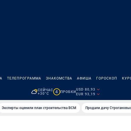
А
ТЕЛЕПРОГРАММА
ЗНАКОМСТВА
АФИША
ГОРОСКОП
КУР
USD 80,93
СЕЙЧАС
4
ПРОБКИ
+30°C
EUR 93,19
Эксперты оценили план строительства ВСМ
Продали дачу Строгановых