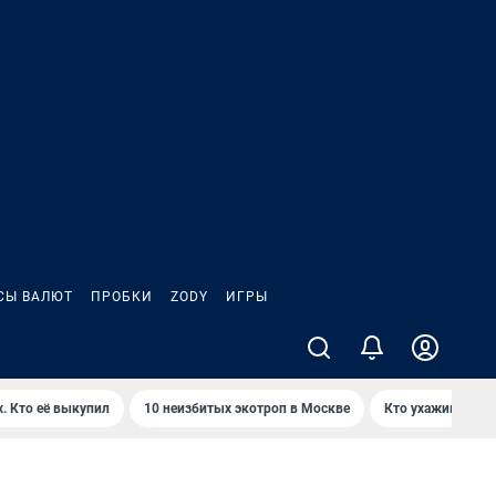
СЫ ВАЛЮТ
ПРОБКИ
ZODY
ИГРЫ
. Кто её выкупил
10 неизбитых экотроп в Москве
Кто ухаживает з