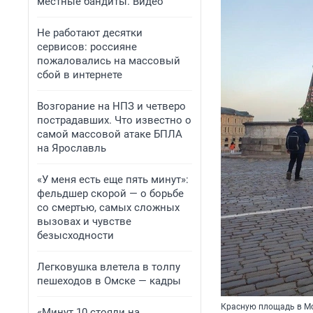
местные бандиты. Видео
Не работают десятки
сервисов: россияне
пожаловались на массовый
сбой в интернете
Возгорание на НПЗ и четверо
пострадавших. Что известно о
самой массовой атаке БПЛА
на Ярославль
«У меня есть еще пять минут»:
фельдшер скорой — о борьбе
со смертью, самых сложных
вызовах и чувстве
безысходности
Легковушка влетела в толпу
пешеходов в Омске — кадры
Красную площадь в Мо
«Минут 10 стояли на