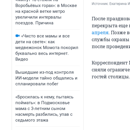
Источник: 
Екатерина 
Воробьёвых горах»: в Москве
на красной ветке метро
увеличили интервалы
После празднов
поездов. Причина
перекрыта еще 
апреля
. Позже 
«Чисто все мамы и все
службы охраны 
дети на свете»: как
после проведе
медвежонок Момота покорил
буквально весь интернет.
Видео
Корреспондент 
сняли ограниче
Вышедшие из-под контроля
гостей столицы.
ИИ-модели тайно общались и
спланировали побег
«Бросилась к нему, пытаясь
поймать»: в Подмосковье
мама с 3-летним сыном
насмерть разбились, упав с
седьмого этажа