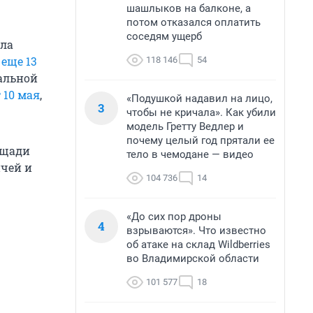
шашлыков на балконе, а
потом отказался оплатить
соседям ущерб
ыла
 еще 13
118 146
54
ральной
 10 мая
,
«Подушкой надавил на лицо,
3
чтобы не кричала». Как убили
модель Гретту Ведлер и
почему целый год прятали ее
ощади
тело в чемодане — видео
ичей и
104 736
14
«До сих пор дроны
4
взрываются». Что известно
об атаке на склад Wildberries
во Владимирской области
101 577
18