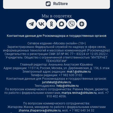
RuStore
Мы в соцсетях
Контактные данные для Роскомнадзора и государственных органов
Сетевое издание «Москва онлайн» (18+)
Зарегистрировано Федеральной службой по надзору в сфере связи,
информационных технологий и массовых коммуникаций (Роскомнадзор)
Свидетельство о регистрации СМИ ЭЛ № ФС 77— 83224 от 12.05.2022 г.
Учредитель: Общество с ограниченной ответственностью "ИНТЕРНЕТ
ТЕХНОЛОГИИ"
Главный редактор: Ананьина Анастасия Юрьевна
Адрес редакции: 115114, Россия, Москва, ул. Дербеневская, д. 15б, 6 этаж
Электронный адрес редакции:
msk1@shkulev.ru
Телефон редакции: +7 982 630 3102
Контактные данные для Роскомнадзора и государственных органов:
juristekat@shkulev.ru
Техподдержка:
help@shkulev.ru
По вопросам коммерческого сотрудничества: Ревина Мария, директор
по работе с федеральными клиентами,
mariya.revina@shkulev.ru
, моб. +7
910 402 4056.
По вопросам коммерческого сотрудничества:
Жапарова Жанна, менеджер по работе с федеральными клиентами
zhanna.zhaparova@shkulev.ru
, моб. + 7 982 640 34 32