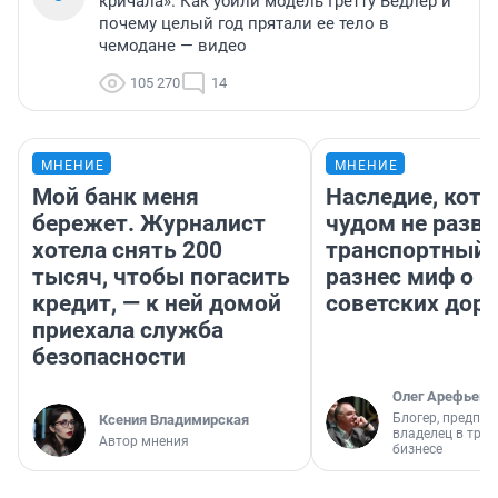
кричала». Как убили модель Гретту Ведлер и
почему целый год прятали ее тело в
чемодане — видео
105 270
14
МНЕНИЕ
МНЕНИЕ
Мой банк меня
Наследие, кото
бережет. Журналист
чудом не разва
хотела снять 200
транспортный 
тысяч, чтобы погасить
разнес миф о 
кредит, — к ней домой
советских доро
приехала служба
безопасности
Олег Арефьев
Блогер, предпри
Ксения Владимирская
владелец в тра
Автор мнения
бизнесе