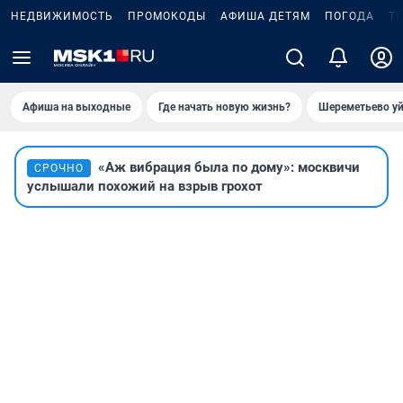
НЕДВИЖИМОСТЬ
ПРОМОКОДЫ
АФИША ДЕТЯМ
ПОГОДА
Т
Афиша на выходные
Где начать новую жизнь?
Шереметьево уй
«Аж вибрация была по дому»: москвичи
СРОЧНО
услышали похожий на взрыв грохот