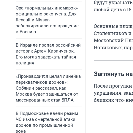
будут украшать
Эра «нормальных иномарок»
любой день с 18:
официально закончена. Для
Renault и Nissan
Основные площа
заблокировали возвращение
в Россию
Столешников и 
Московский Пла
В Израиле пропал российский
Новиковых, пар
историк Артем Кирпиченок.
Его могла задержать тайная
полиция
Заглянуть н
«Производится целая линейка
перехватчиков дронов»:
После прогулки
Собянин рассказал, как
украшения, зан
Москва будет защищаться от
близких что-ниб
массированных атак БПЛА
В Подмосковье ввели режим
ЧС из-за смертельной атаки
дронов по промышленной
зоне