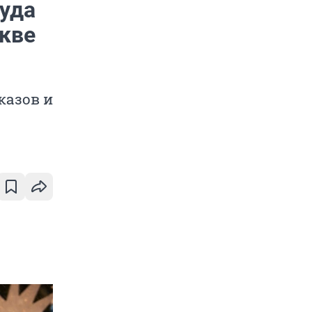
уда
скве
казов и