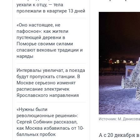
уехали к отцу, — тела
пролежали в квартире 13 дней
«Оно настоящее, не
пафосное»: как жители
пустеющей деревни в
Поморье своими силами
спасают вековые традиции и
наряды
Интервалы увеличат, а поезда
будут пропускать станции. В
Москве серьезно изменят
расписание электричек
Ярославского направления
«Нужны были
революционные решения»:
Источник: 
М. Денисова
Сергей Собянин рассказал,
как Москва избавилась от 10-
балльных пробок
А с 20 декабря 