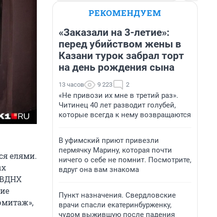
РЕКОМЕНДУЕМ
«Заказали на 3-летие»:
перед убийством жены в
Казани турок забрал торт
на день рождения сына
13 часов
9 223
2
«Не привози их мне в третий раз».
Читинец 40 лет разводит голубей,
которые всегда к нему возвращаются
В уфимский приют привезли
пермячку Марину, которая почти
ся елями.
ничего о себе не помнит. Посмотрите,
ых
вдруг она вам знакома
е ВДНХ
ие
Пункт назначения. Свердловские
рмитаж»,
врачи спасли екатеринбурженку,
чудом выжившую после падения