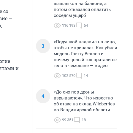
шашлыков на балконе, а
потом отказался оплатить
е со
соседям ущерб
вие —
,
116 193
54
«Подушкой надавил на лицо,
3
чтобы не кричала». Как убили
модель Гретту Ведлер и
почему целый год прятали ее
огие
тело в чемодане — видео
нтами и
102 570
14
«До сих пор дроны
4
взрываются». Что известно
об атаке на склад Wildberries
во Владимирской области
99 351
18