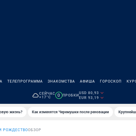
А
ТЕЛЕПРОГРАММА
ЗНАКОМСТВА
АФИША
ГОРОСКОП
КУР
USD 80,93
СЕЙЧАС
0
ПРОБКИ
+17°C
EUR 93,19
новую жизнь?
Как изменятся Черемушки после реновации
Крупнейши
И РОЖДЕСТВО
ОБЗОР