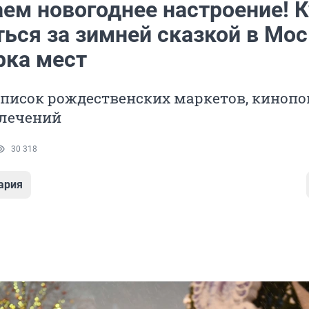
ем новогоднее настроение! К
ться за зимней сказкой в Мо
рка мест
писок рождественских маркетов, кинопо
влечений
30 318
ария