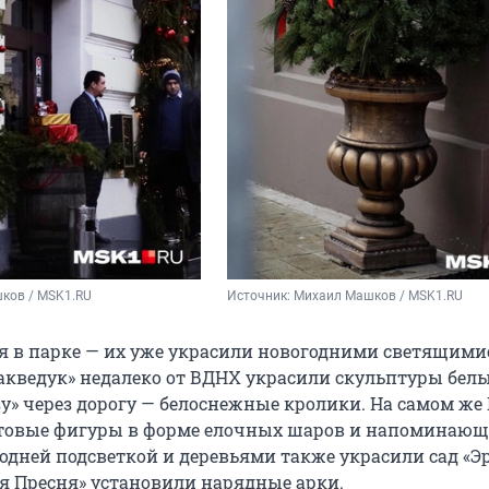
ков / MSK1.RU
Источник: 
Михаил Машков / MSK1.RU
я в парке — их уже украсили новогодними светящими
акведук» недалеко от ВДНХ украсили скульптуры бел
узу» через дорогу — белоснежные кролики. На самом ж
етовые фигуры в форме елочных шаров и напоминающ
одней подсветкой и деревьями также украсили сад «Э
ая Пресня» установили нарядные арки.