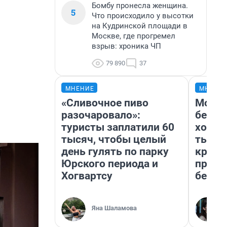
Бомбу пронесла женщина.
5
Что происходило у высотки
на Кудринской площади в
Москве, где прогремел
взрыв: хроника ЧП
79 890
37
МНЕНИЕ
МНЕНИ
«Сливочное пиво
Мой б
разочаровало»:
береж
туристы заплатили 60
хотел
тысяч, чтобы целый
тысяч
день гулять по парку
креди
Юрского периода и
приех
Хогвартсу
безоп
Яна Шаламова