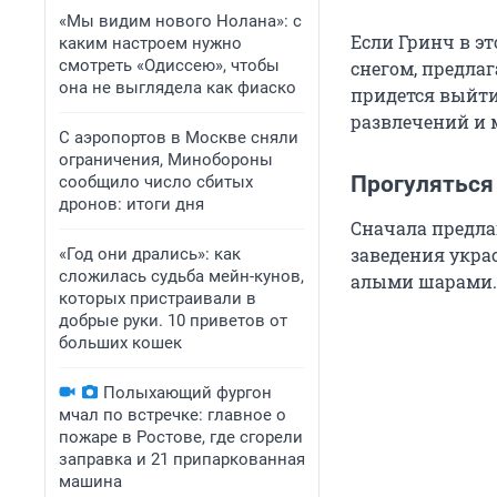
«Мы видим нового Нолана»: с
Если Гринч в э
каким настроем нужно
смотреть «Одиссею», чтобы
снегом, предлаг
она не выглядела как фиаско
придется выйти
развлечений и 
С аэропортов в Москве сняли
ограничения, Минобороны
Прогуляться
сообщило число сбитых
дронов: итоги дня
Сначала предла
заведения укра
«Год они дрались»: как
сложилась судьба мейн-кунов,
алыми шарами.
которых пристраивали в
добрые руки. 10 приветов от
больших кошек
Полыхающий фургон
мчал по встречке: главное о
пожаре в Ростове, где сгорели
заправка и 21 припаркованная
машина