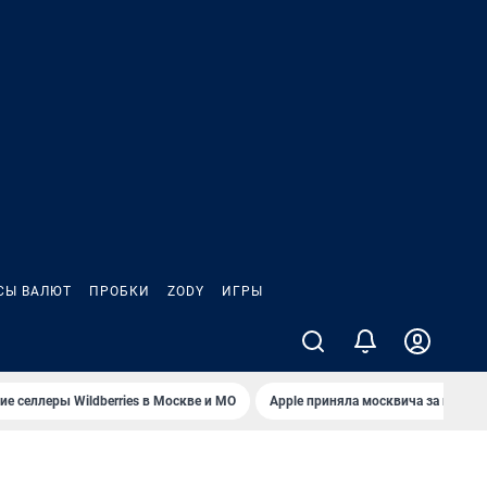
СЫ ВАЛЮТ
ПРОБКИ
ZODY
ИГРЫ
е селлеры Wildberries в Москве и МО
Apple приняла москвича за польз