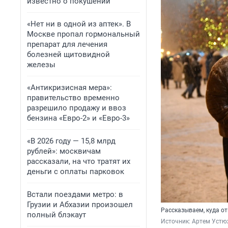
известно о покушении
«Нет ни в одной из аптек». В
Москве пропал гормональный
препарат для лечения
болезней щитовидной
железы
«Антикризисная мера»:
правительство временно
разрешило продажу и ввоз
бензина «Евро-2» и «Евро-3»
«В 2026 году — 15,8 млрд
рублей»: москвичам
рассказали, на что тратят их
деньги с оплаты парковок
Встали поездами метро: в
Грузии и Абхазии произошел
Рассказываем, куда о
полный блэкаут
Источник: 
Артем Устю