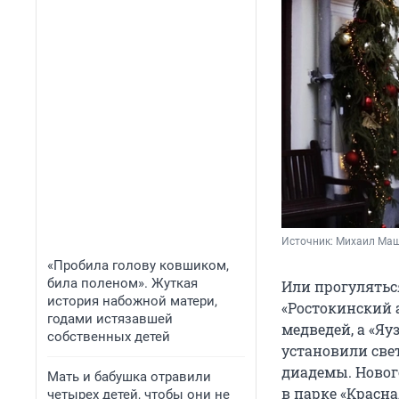
Источник: 
Михаил Маш
«Пробила голову ковшиком,
била поленом». Жуткая
Или прогулятьс
история набожной матери,
«Ростокинский 
годами истязавшей
медведей, а «Я
собственных детей
установили св
диадемы. Новог
Мать и бабушка отравили
в парке «Красн
четырех детей, чтобы они не