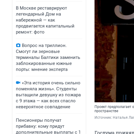
В Москве реставрируют
легендарный Дом на
набережной — как
продвигается капитальный
ремонт: фото
Вопрос на триллион.
Смогут ли зерновые
терминалы Балтики заменить
заблокированные южные
порты: мнение эксперта
«Эта история очень сильно
поменяла жизнь». Студенты
вытащили девушку из пожара
с 9 этажа — как всех спасло
невероятное совпадение
Проект предполагает 
пространстве
Источник: 
Наталья Лап
Пенсионеры получат
прибавку: кому придут
дополнительные выплаты с 1
Госдума принял