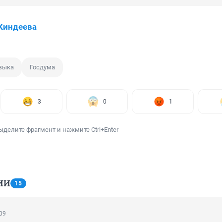
Киндеева
языка
Госдума
3
0
1
ыделите фрагмент и нажмите Ctrl+Enter
ИИ
15
:09