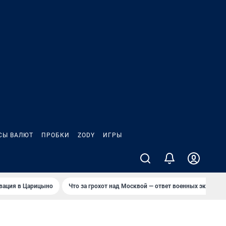
СЫ ВАЛЮТ
ПРОБКИ
ZODY
ИГРЫ
вация в Царицыно
Что за грохот над Москвой — ответ военных эксперто