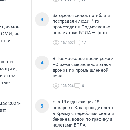
Загорелся склад, погибли и
3
пострадали люди. Что
лицизмов
происходит в Подмосковье
после атаки БПЛА — фото
 СМИ, на
ков и
157 602
17
В Подмосковье ввели режим
сского
4
ЧС из-за смертельной атаки
рмации,
дронов по промышленной
и этом
зоне
рные
138 936
6
«На 18 отдыхающих 18
мае 2024-
5
поваров». Как проходит лето
тин
в Крыму с перебоями света и
бензина, водой по графику и
налетами БПЛА