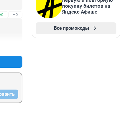
первую и повторную
покупку билетов на
Яндекс Афише
+0
–0
Все промокоды
+1
–0
равить