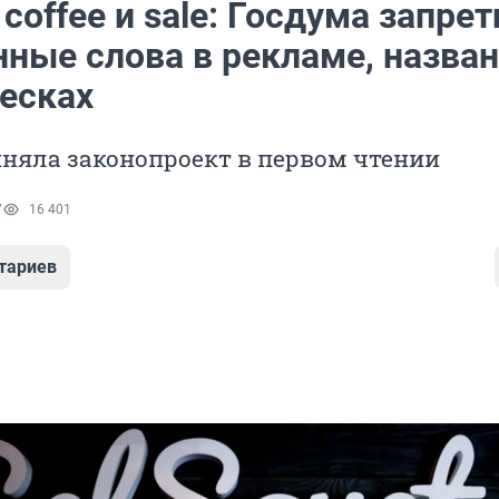
coffee и sale: Госдума запрет
нные слова в рекламе, назва
весках
няла законопроект в первом чтении
7
16 401
тариев