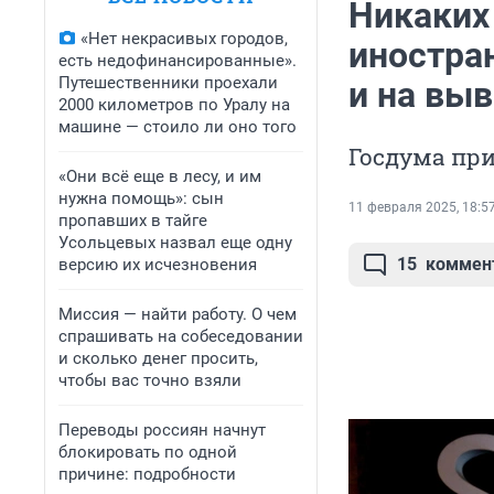
Никаких 
«Нет некрасивых городов,
иностра
есть недофинансированные».
Путешественники проехали
и на вы
2000 километров по Уралу на
машине — стоило ли оно того
Госдума при
«Они всё еще в лесу, и им
нужна помощь»: сын
11 февраля 2025, 18:5
пропавших в тайге
Усольцевых назвал еще одну
15
коммен
версию их исчезновения
Миссия — найти работу. О чем
спрашивать на собеседовании
и сколько денег просить,
чтобы вас точно взяли
Переводы россиян начнут
блокировать по одной
причине: подробности