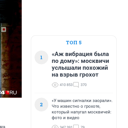
ТОП 5
«Аж вибрация была
1
по дому»: москвичи
услышали похожий
на взрыв грохот
410 853
370
«У машин сигналки заорали».
2
Что известно о грохоте,
который напугал москвичей:
фото и видео
 на
347 391
79