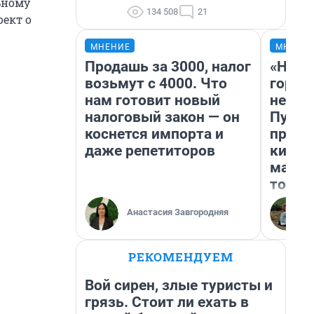
ьному
134 508
21
оект о
МНЕНИЕ
МНЕНИ
Продашь за 3000, налог
«Нет 
возьмут с 4000. Что
городо
нам готовит новый
недоф
налоговый закон — он
Путеш
коснется импорта и
проех
даже репетиторов
килом
машин
того
Анастасия Завгородняя
РЕКОМЕНДУЕМ
Вой сирен, злые туристы и
грязь. Стоит ли ехать в