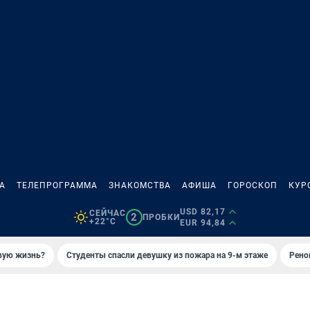
А
ТЕЛЕПРОГРАММА
ЗНАКОМСТВА
АФИША
ГОРОСКОП
КУР
USD 82,17
СЕЙЧАС
2
ПРОБКИ
+22°C
EUR 94,84
овую жизнь?
Студенты спасли девушку из пожара на 9-м этаже
Рено