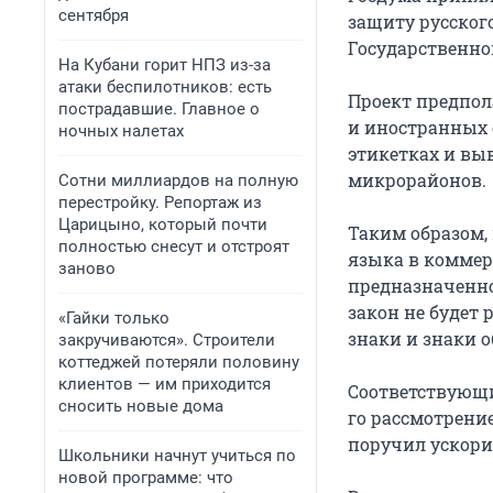
сентября
защиту русского
Государственно
На Кубани горит НПЗ из-за
атаки беспилотников: есть
Проект предпол
пострадавшие. Главное о
и иностранных 
ночных налетах
этикетках и вы
микрорайонов.
Сотни миллиардов на полную
перестройку. Репортаж из
Царицыно, который почти
Таким образом,
полностью снесут и отстроят
языка в коммер
заново
предназначенно
закон не будет
«Гайки только
знаки и знаки 
закручиваются». Строители
коттеджей потеряли половину
клиентов — им приходится
Соответствующие
сносить новые дома
го рассмотрени
поручил ускорит
Школьники начнут учиться по
новой программе: что