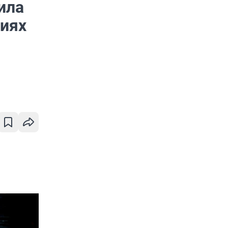
ила
ниях