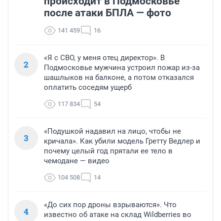
происходит в Подмосковье
после атаки БПЛА — фото
141 459
16
«Я с СВО, у меня отец директор». В
2
Подмосковье мужчина устроил пожар из-за
шашлыков на балконе, а потом отказался
оплатить соседям ущерб
117 834
54
«Подушкой надавил на лицо, чтобы не
3
кричала». Как убили модель Гретту Ведлер и
почему целый год прятали ее тело в
чемодане — видео
104 508
14
«До сих пор дроны взрываются». Что
4
известно об атаке на склад Wildberries во