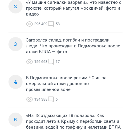
«У машин сигналки заорали». Что известно о
2
грохоте, который напугал москвичей: фото и
видео
296 409
58
Загорелся склад, погибли и пострадали
3
люди. Что происходит в Подмосковье после
атаки БПЛА — фото
156 663
17
В Подмосковье ввели режим ЧС из-за
4
смертельной атаки дронов по
промышленной зоне
134 388
6
«На 18 отдыхающих 18 поваров». Как
5
проходит лето в Крыму с перебоями света и
бензина, водой по графику и налетами БПЛА