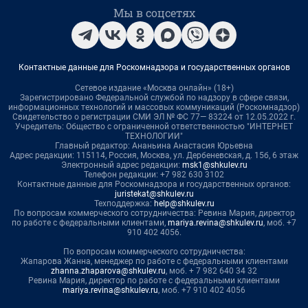
Мы в соцсетях
Контактные данные для Роскомнадзора и государственных органов
Сетевое издание «Москва онлайн» (18+)
Зарегистрировано Федеральной службой по надзору в сфере связи,
информационных технологий и массовых коммуникаций (Роскомнадзор)
Свидетельство о регистрации СМИ ЭЛ № ФС 77— 83224 от 12.05.2022 г.
Учредитель: Общество с ограниченной ответственностью "ИНТЕРНЕТ
ТЕХНОЛОГИИ"
Главный редактор: Ананьина Анастасия Юрьевна
Адрес редакции: 115114, Россия, Москва, ул. Дербеневская, д. 15б, 6 этаж
Электронный адрес редакции:
msk1@shkulev.ru
Телефон редакции: +7 982 630 3102
Контактные данные для Роскомнадзора и государственных органов:
juristekat@shkulev.ru
Техподдержка:
help@shkulev.ru
По вопросам коммерческого сотрудничества: Ревина Мария, директор
по работе с федеральными клиентами,
mariya.revina@shkulev.ru
, моб. +7
910 402 4056.
По вопросам коммерческого сотрудничества:
Жапарова Жанна, менеджер по работе с федеральными клиентами
zhanna.zhaparova@shkulev.ru
, моб. + 7 982 640 34 32
Ревина Мария, директор по работе с федеральными клиентами
mariya.revina@shkulev.ru
, моб. +7 910 402 4056