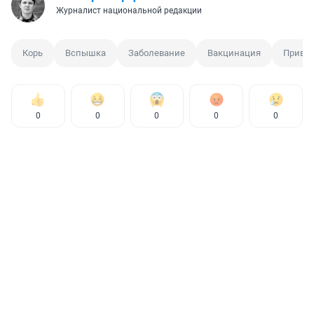
Журналист национальной редакции
Корь
Вспышка
Заболевание
Вакцинация
Приви
0
0
0
0
0