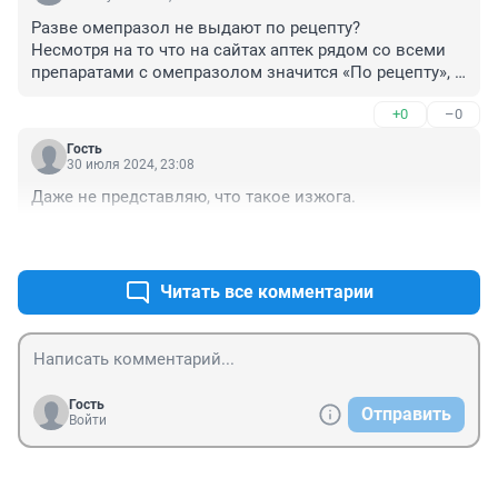
Разве омепразол не выдают по рецепту? 

Несмотря на то что на сайтах аптек рядом со всеми 
препаратами с омепразолом значится «По рецепту», 
на самом деле их выдают без предписаний врача. 
+0
–0
Единственное — их не получится заказать онлайн.

— Такое было всегда, потому что производитель 
Гость
пишет «отпуск по рецепту» практически на всех 
30 июля 2024, 23:08
лекарственных группах. Но в аптеках сложилась 
Даже не представляю, что такое изжога.
практика, что рецепт требуют только на препараты 
предметно-количественного учета, — объяснил 
+0
–0
MSK1.RU провизор Александр. — Особенность такой 
плашки состоит в том, что такие медикаменты на 
Читать все комментарии
дом курьером не доставляются.
Гость
Отправить
Войти