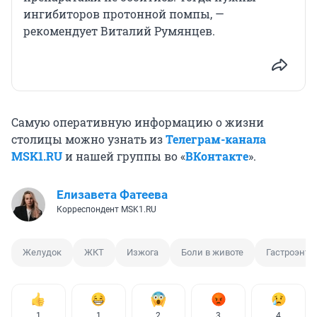
ингибиторов протонной помпы, —
рекомендует Виталий Румянцев.
Самую оперативную информацию о жизни
столицы можно узнать из
Телеграм-канала
MSK1.RU
и нашей группы во «
ВКонтакте
».
Елизавета Фатеева
Корреспондент MSK1.RU
Желудок
ЖКТ
Изжога
Боли в животе
Гастроэнте
1
1
2
3
4