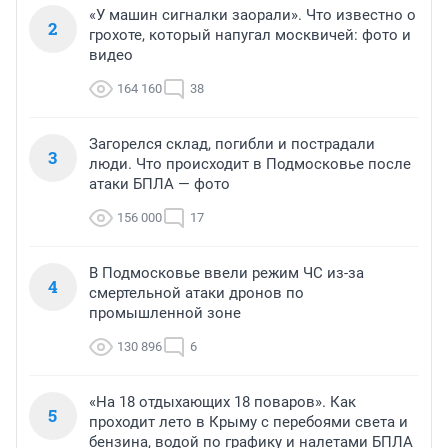
«У машин сигналки заорали». Что известно о
2
грохоте, который напугал москвичей: фото и
видео
164 160
38
Загорелся склад, погибли и пострадали
3
люди. Что происходит в Подмосковье после
атаки БПЛА — фото
156 000
17
В Подмосковье ввели режим ЧС из-за
4
смертельной атаки дронов по
промышленной зоне
130 896
6
«На 18 отдыхающих 18 поваров». Как
5
проходит лето в Крыму с перебоями света и
бензина, водой по графику и налетами БПЛА