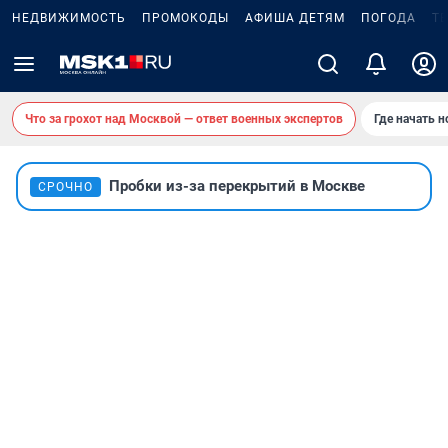
НЕДВИЖИМОСТЬ
ПРОМОКОДЫ
АФИША ДЕТЯМ
ПОГОДА
Т
Что за грохот над Москвой — ответ военных экспертов
Где начать 
Пробки из-за перекрытий в Москве
СРОЧНО