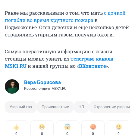
Ранее мы рассказывали о том, что мать
с дочкой
погибли во время крупного пожара
в
Подмосковье. Отец девочки и еще несколько детей
отравились угарным газом, получив ожоги.
Самую оперативную информацию о жизни
столицы можно узнать из
телеграм-канала
MSK1.RU
и нашей группы во «
ВКонтакте
».
Вера Борисова
Корреспондент MSK1.RU
Угарный газ
Происшествие
ЧП
Отравление угарным 
0
0
0
0
0