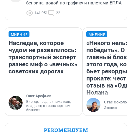
бензина, водой по графику и налетами БПЛА
141 951
22
МНЕНИЕ
МНЕНИЕ
Наследие, которое
«Никого нельз
чудом не развалилось:
победить». О ч
транспортный эксперт
главный блокб
разнес миф о «вечных»
этого года, ко
советских дорогах
бьет рекорды 
прокате: честн
отзыв на «Оди
Нолана
Олег Арефьев
Блогер, предприниматель,
Стас Соколов
владелец в транспортном
Эксперт
бизнесе
РЕКОМЕНДУЕМ