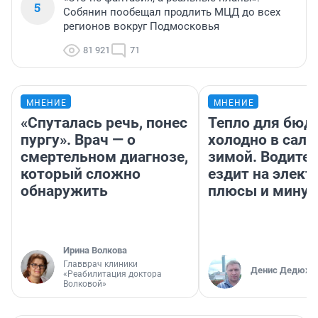
5
Собянин пообещал продлить МЦД до всех
регионов вокруг Подмосковья
81 921
71
МНЕНИЕ
МНЕНИЕ
«Спуталась речь, понес
Тепло для бюд
пургу». Врач — о
холодно в сало
смертельном диагнозе,
зимой. Водител
который сложно
ездит на элект
обнаружить
плюсы и мину
Ирина Волкова
Главврач клиники
Денис Дедюхи
«Реабилитация доктора
Волковой»