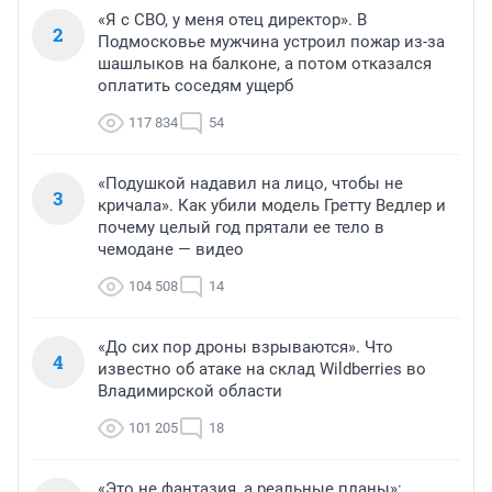
«Я с СВО, у меня отец директор». В
2
Подмосковье мужчина устроил пожар из-за
шашлыков на балконе, а потом отказался
оплатить соседям ущерб
117 834
54
«Подушкой надавил на лицо, чтобы не
3
кричала». Как убили модель Гретту Ведлер и
почему целый год прятали ее тело в
чемодане — видео
104 508
14
«До сих пор дроны взрываются». Что
4
известно об атаке на склад Wildberries во
Владимирской области
101 205
18
«Это не фантазия, а реальные планы»: