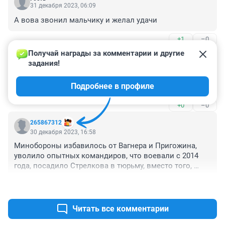
31 декабря 2023, 06:09
А вова звонил мальчику и желал удачи
+1
–0
Получай награды за комментарии и другие 
Гость
30 декабря 2023, 23:06
задания!
Я в шоке от бездействия российской армии,скоро 
Подробнее в профиле
кремль бомбить так будут
+0
–0
265867312
30 декабря 2023, 16:58
Минобороны избавилось от Вагнера и Пригожина, 
уволило опытных командиров, что воевали с 2014 
года, посадило Стрелкова в тюрьму, вместо того, 
чтобы использовать его боевой опыт. И пыталось 
+0
–1
посадить и военкоров, которые пытались привлечь 
внимание к проблемам!!
Читать все комментарии