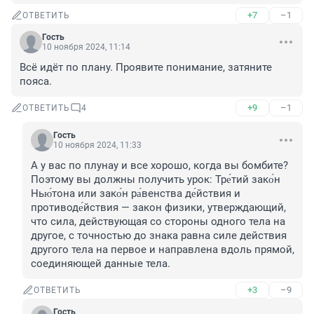
+7
–1
ОТВЕТИТЬ
Гость
10 ноября 2024, 11:14
Всё идёт по плану. Проявите понимание, затяните 
пояса.
+9
–1
ОТВЕТИТЬ
4
Гость
10 ноября 2024, 11:33
А у вас по плунау и все хорошо, когда вы бомбите? 
Поэтому вы должны получить урок: Тре́тий зако́н 
Нью́тона или зако́н ра́венства де́йствия и 
противоде́йствия — закон физики, утверждающий, 
что сила, действующая со стороны одного тела на 
другое, с точностью до знака равна силе действия 
другого тела на первое и направлена вдоль прямой, 
соединяющей данные тела.
+3
–9
ОТВЕТИТЬ
Гость