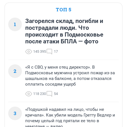
ТОП 5
Загорелся склад, погибли и
1
пострадали люди. Что
происходит в Подмосковье
после атаки БПЛА — фото
145 395
17
«Я с СВО, у меня отец директор». В
2
Подмосковье мужчина устроил пожар из-за
шашлыков на балконе, а потом отказался
оплатить соседям ущерб
118 230
54
«Подушкой надавил на лицо, чтобы не
3
кричала». Как убили модель Гретту Ведлер и
почему целый год прятали ее тело в
чемодане — видео