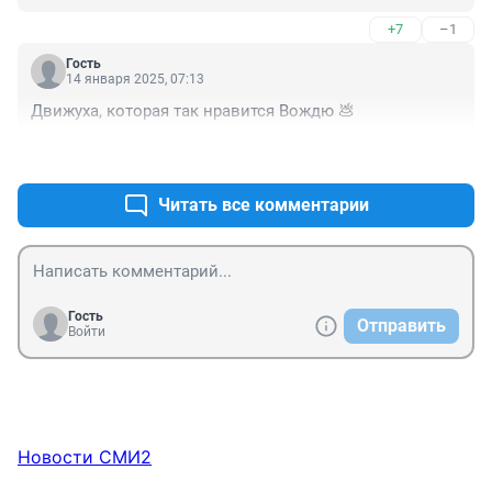
мигрирующих птиц, летучих мышей, мигрирующие 
+7
–1
беспилотники все активнее летают над нашими 
регионами.
Гость
14 января 2025, 07:13
Движуха, которая так нравится Вождю 💩
+10
–1
Читать все комментарии
Гость
Отправить
Войти
Новости СМИ2