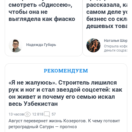
смотреть «Одиссею»,
рассказала, как
чтобы она не
самом деле ус
выглядела как фиаско
бизнес со скл
дешевых това
Наталья Шорох
Надежда Губарь
Открыла кофейн
деньги соцразв
РЕКОМЕНДУЕМ
«Я не жалуюсь». Строитель лишился
рук и ног и стал звездой соцсетей: как
он живет и почему его семью искал
весь Узбекистан
13 часов
12 818
57
Август перевернет жизнь Козерогов. К чему готовит
ретроградный Сатурн — прогноз