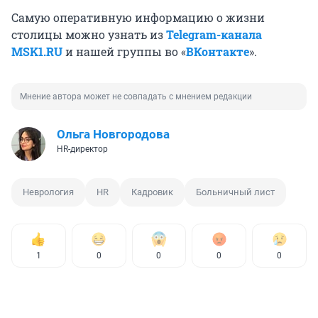
Самую оперативную информацию о жизни
столицы можно узнать из
Telegram-канала
MSK1.RU
и нашей группы во «
ВКонтакт
е
».
Мнение автора может не совпадать с мнением редакции
Ольга Новгородова
HR-директор
Неврология
HR
Кадровик
Больничный лист
1
0
0
0
0