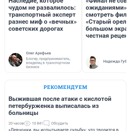
Наследие, которое
«Финал не совп
чудом не развалилось:
ожиданиями»: 
транспортный эксперт
смотреть фил
разнес миф о «вечных»
«Старый орел» 
советских дорогах
большом экран
честная рецен
Олег Арефьев
Блогер, предприниматель,
Надежда Губар
владелец в транспортном
бизнесе
РЕКОМЕНДУЕМ
Выжившая после атаки с кислотой
петербурженка выписалась из
больницы
20 часов
10 841
Обсудить
«Девчонки, вы испытываете судьбу»: что творится в