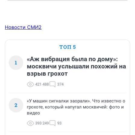
Новости СМИ2
ТОП 5
«Аж вибрация была по дому»:
1
москвичи услышали похожий на
взрыв грохот
421 488
374
«У машин сигналки заорали». Что известно о
2
грохоте, который напугал москвичей: фото и
видео
393 249
93