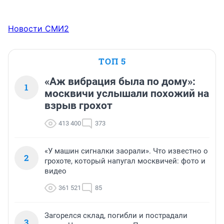
Новости СМИ2
ТОП 5
«Аж вибрация была по дому»:
1
москвичи услышали похожий на
взрыв грохот
413 400
373
«У машин сигналки заорали». Что известно о
2
грохоте, который напугал москвичей: фото и
видео
361 521
85
Загорелся склад, погибли и пострадали
3