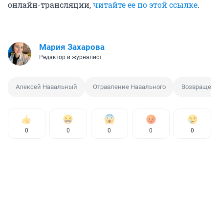
онлайн-трансляции,
читайте ее по этой ссылке
.
Мария Захарова
Редактор и журналист
Алексей Навальный
Отравление Навального
Возвращени
0
0
0
0
0