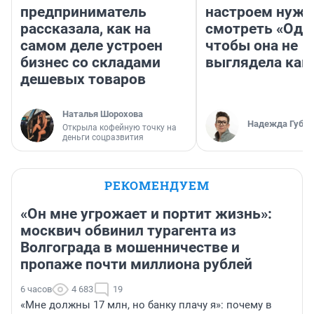
предприниматель
настроем нужн
рассказала, как на
смотреть «Оди
самом деле устроен
чтобы она не
бизнес со складами
выглядела как
дешевых товаров
Наталья Шорохова
Надежда Губар
Открыла кофейную точку на
деньги соцразвития
РЕКОМЕНДУЕМ
«Он мне угрожает и портит жизнь»:
москвич обвинил турагента из
Волгограда в мошенничестве и
пропаже почти миллиона рублей
6 часов
4 683
19
«Мне должны 17 млн, но банку плачу я»: почему в