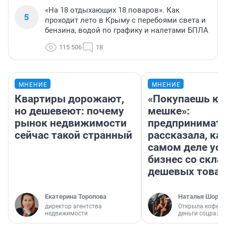
«На 18 отдыхающих 18 поваров». Как
5
проходит лето в Крыму с перебоями света и
бензина, водой по графику и налетами БПЛА
115 506
18
МНЕНИЕ
МНЕНИЕ
Квартиры дорожают,
«Покупаешь ко
но дешевеют: почему
мешке»:
рынок недвижимости
предпринимат
сейчас такой странный
рассказала, как
самом деле ус
бизнес со скл
дешевых това
Екатерина Торопова
Наталья Шорох
директор агентства
Открыла кофейн
недвижимости
деньги соцразв