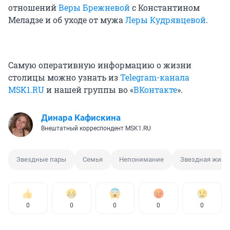
отношений
Веры Брежневой
с Константином
Меладзе и об уходе от мужа
Леры Кудрявцевой
.
Самую оперативную информацию о жизни
столицы можно узнать из
Telegram-канала
MSK1.RU
и нашей группы во «
ВКонтакте
».
Динара Кафискина
Внештатный корреспондент MSK1.RU
Звездные пары
Семья
Непонимание
Звездная жизн
0
0
0
0
0