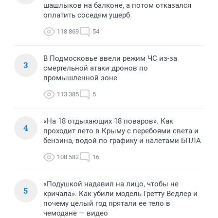
шашлыков на балконе, а потом отказался
оплатить соседям ущерб
118 869
54
В Подмосковье ввели режим ЧС из-за
3
смертельной атаки дронов по
промышленной зоне
113 385
5
«На 18 отдыхающих 18 поваров». Как
4
проходит лето в Крыму с перебоями света и
бензина, водой по графику и налетами БПЛА
108 582
16
«Подушкой надавил на лицо, чтобы не
5
кричала». Как убили модель Гретту Ведлер и
почему целый год прятали ее тело в
чемодане — видео