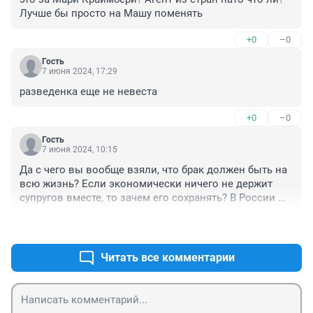
Лучше бы просто на Машу поменять
+0
–0
Гость
7 июня 2024, 17:29
разведенка еще не невеста
+0
–0
Гость
7 июня 2024, 10:15
Да с чего вы вообще взяли, что брак должен быть на 
всю жизнь? Если экономически ничего не держит 
супругов вместе, то зачем его сохранять? В России 
одна из скреп - невозможность развестись из-за того, 
+0
–0
что один или оба супруга теряют существенную долю 
дохода вплоть до нищеты (чаще жена остаётся с 
ребёнком, без работы, без стажа и т.д.). Но если 
Читать все комментарии
такого ограничения нет, то почему бы и не 
развестись, если люди числятся мужем и женой 
только по паспорту? 

У нас президент разведен, о чем речь вообще?