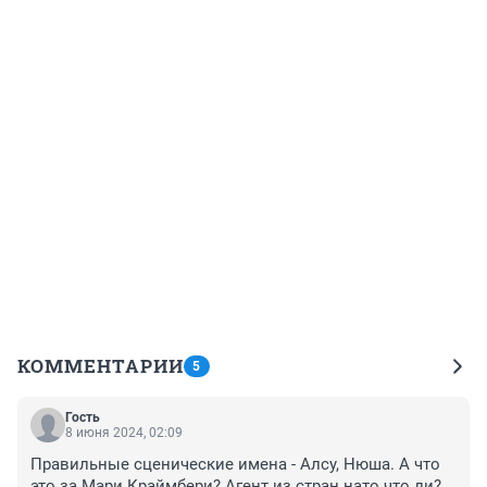
КОММЕНТАРИИ
5
Гость
8 июня 2024, 02:09
Правильные сценические имена - Алсу, Нюша. А что 
это за Мари Краймбери? Агент из стран нато что ли? 