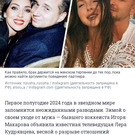
Как правило, брак держится на женском терпении до тех пор, пока
можно найти аргументы поведению партнера
Источник: 
nyusha_nyusha / Instagram (деятельность запрещена в 
РФ), alsou_a / instagram.com ((деятельность запрещена в РФ) 
Первое полугодие 2024 года в звездном мире
запомнится неожиданными разводами. Зимой о
своем уходе от мужа — бывшего хоккеиста Игоря
Макарова объявила известная телеведущая Лера
Кудрявцева, весной о разрыве отношений