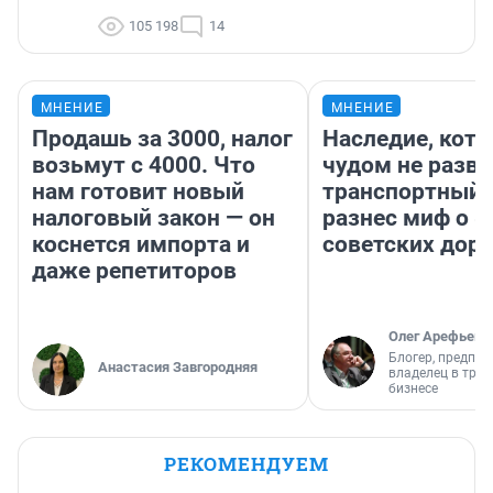
105 198
14
МНЕНИЕ
МНЕНИЕ
Продашь за 3000, налог
Наследие, кото
возьмут с 4000. Что
чудом не разва
нам готовит новый
транспортный 
налоговый закон — он
разнес миф о 
коснется импорта и
советских доро
даже репетиторов
Олег Арефьев
Блогер, предпри
Анастасия Завгородняя
владелец в тра
бизнесе
РЕКОМЕНДУЕМ