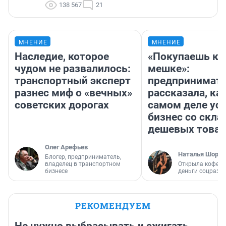
138 567
21
МНЕНИЕ
МНЕНИЕ
Наследие, которое
«Покупаешь ко
чудом не развалилось:
мешке»:
транспортный эксперт
предпринимат
разнес миф о «вечных»
рассказала, как
советских дорогах
самом деле ус
бизнес со скл
дешевых това
Олег Арефьев
Наталья Шорох
Блогер, предприниматель,
владелец в транспортном
Открыла кофейн
бизнесе
деньги соцразв
РЕКОМЕНДУЕМ