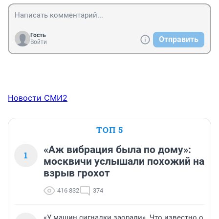
Гость
Отправить
Войти
Новости СМИ2
ТОП 5
«Аж вибрация была по дому»:
1
москвичи услышали похожий на
взрыв грохот
416 832
374
«У машин сигналки заорали». Что известно о