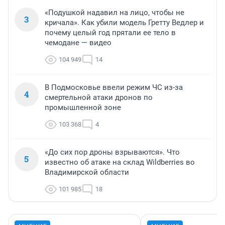
«Подушкой надавил на лицо, чтобы не
3
кричала». Как убили модель Гретту Ведлер и
почему целый год прятали ее тело в
чемодане — видео
104 949
14
В Подмосковье ввели режим ЧС из-за
4
смертельной атаки дронов по
промышленной зоне
103 368
4
«До сих пор дроны взрываются». Что
5
известно об атаке на склад Wildberries во
Владимирской области
101 985
18