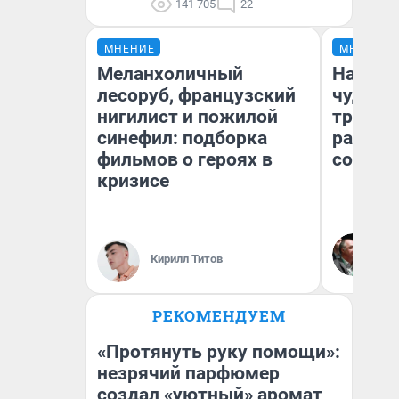
141 705
22
МНЕНИЕ
МНЕНИЕ
Меланхоличный
Наслед
лесоруб, французский
чудом 
нигилист и пожилой
трансп
синефил: подборка
разнес
фильмов о героях в
советс
кризисе
Ол
Бл
Кирилл Титов
вл
би
РЕКОМЕНДУЕМ
«Протянуть руку помощи»:
незрячий парфюмер
создал «уютный» аромат