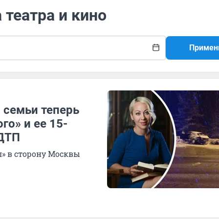
 театра и кино
Примен
й семьи теперь
го» и ее 15-
 ДТП
л» в сторону Москвы