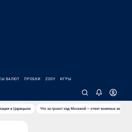
СЫ ВАЛЮТ
ПРОБКИ
ZODY
ИГРЫ
вация в Царицыно
Что за грохот над Москвой — ответ военных эксперто