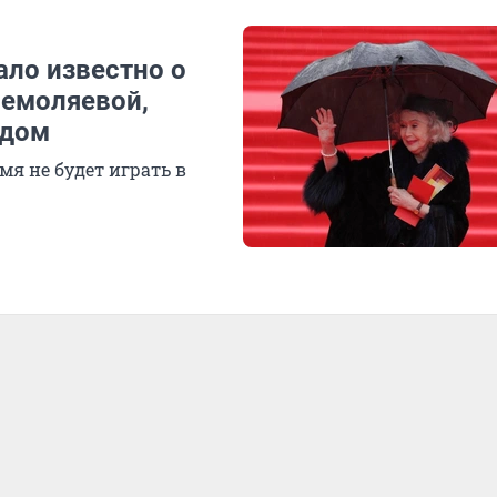
ало известно о
Немоляевой,
идом
мя не будет играть в