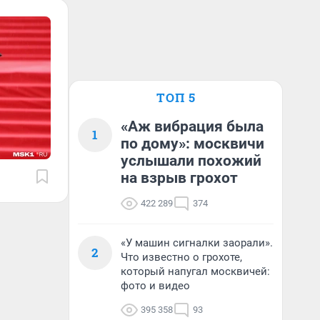
ТОП 5
«Аж вибрация была
1
по дому»: москвичи
услышали похожий
на взрыв грохот
422 289
374
«У машин сигналки заорали».
2
Что известно о грохоте,
который напугал москвичей:
фото и видео
395 358
93