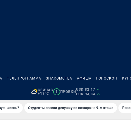
А
ТЕЛЕПРОГРАММА
ЗНАКОМСТВА
АФИША
ГОРОСКОП
КУР
USD 82,17
СЕЙЧАС
1
ПРОБКИ
+19°C
EUR 94,84
овую жизнь?
Студенты спасли девушку из пожара на 9-м этаже
Рено