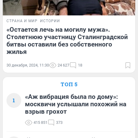
СТРАНА И МИР
ИСТОРИИ
«Остается лечь на могилу мужа».
Столетнюю участницу Сталинградской
битвы оставили без собственного
жилья
30 декабря, 2024, 11:30
24 627
18
ТОП 5
«Аж вибрация была по дому»:
1
москвичи услышали похожий на
взрыв грохот
415 851
373