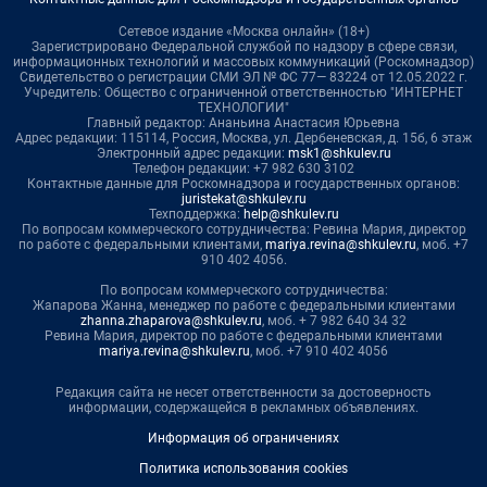
Сетевое издание «Москва онлайн» (18+)
Зарегистрировано Федеральной службой по надзору в сфере связи,
информационных технологий и массовых коммуникаций (Роскомнадзор)
Свидетельство о регистрации СМИ ЭЛ № ФС 77— 83224 от 12.05.2022 г.
Учредитель: Общество с ограниченной ответственностью "ИНТЕРНЕТ
ТЕХНОЛОГИИ"
Главный редактор: Ананьина Анастасия Юрьевна
Адрес редакции: 115114, Россия, Москва, ул. Дербеневская, д. 15б, 6 этаж
Электронный адрес редакции:
msk1@shkulev.ru
Телефон редакции: +7 982 630 3102
Контактные данные для Роскомнадзора и государственных органов:
juristekat@shkulev.ru
Техподдержка:
help@shkulev.ru
По вопросам коммерческого сотрудничества: Ревина Мария, директор
по работе с федеральными клиентами,
mariya.revina@shkulev.ru
, моб. +7
910 402 4056.
По вопросам коммерческого сотрудничества:
Жапарова Жанна, менеджер по работе с федеральными клиентами
zhanna.zhaparova@shkulev.ru
, моб. + 7 982 640 34 32
Ревина Мария, директор по работе с федеральными клиентами
mariya.revina@shkulev.ru
, моб. +7 910 402 4056
Редакция сайта не несет ответственности за достоверность
информации, содержащейся в рекламных объявлениях.
Информация об ограничениях
Политика использования cookies