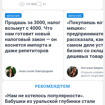
137 808
21
МНЕНИЕ
МНЕНИЕ
Продашь за 3000, налог
«Покупаешь кот
возьмут с 4000. Что
мешке»:
нам готовит новый
предпринимате
налоговый закон — он
рассказала, как
коснется импорта и
самом деле уст
даже репетиторов
бизнес со скла
дешевых товар
Наталья Шорохо
Анастасия Завгородняя
Открыла кофейну
деньги соцразви
РЕКОМЕНДУЕМ
«Нам не хотелось популярности».
Бабушки из уральской глубинки стали