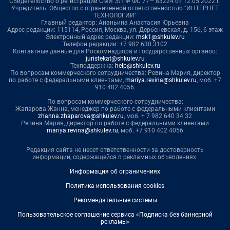
Свидетельство о регистрации СМИ ЭЛ № ФС 77— 83224 от 12.05.2022 г.
Учредитель: Общество с ограниченной ответственностью "ИНТЕРНЕТ
ТЕХНОЛОГИИ"
Главный редактор: Ананьина Анастасия Юрьевна
Адрес редакции: 115114, Россия, Москва, ул. Дербеневская, д. 15б, 6 этаж
Электронный адрес редакции:
msk1@shkulev.ru
Телефон редакции: +7 982 630 3102
Контактные данные для Роскомнадзора и государственных органов:
juristekat@shkulev.ru
Техподдержка:
help@shkulev.ru
По вопросам коммерческого сотрудничества: Ревина Мария, директор
по работе с федеральными клиентами,
mariya.revina@shkulev.ru
, моб. +7
910 402 4056.
По вопросам коммерческого сотрудничества:
Жапарова Жанна, менеджер по работе с федеральными клиентами
zhanna.zhaparova@shkulev.ru
, моб. + 7 982 640 34 32
Ревина Мария, директор по работе с федеральными клиентами
mariya.revina@shkulev.ru
, моб. +7 910 402 4056
Редакция сайта не несет ответственности за достоверность
информации, содержащейся в рекламных объявлениях.
Информация об ограничениях
Политика использования cookies
Рекомендательные системы
Пользовательское соглашение сервиса «Подписка без баннерной
рекламы»