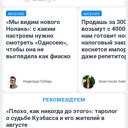
МНЕНИЕ
МНЕНИЕ
«Мы видим нового
Продашь за 3000
Нолана»: с каким
возьмут с 4000.
настроем нужно
нам готовит но
смотреть «Одиссею»,
налоговый зако
чтобы она не
коснется импор
выглядела как фиаско
даже репетитор
Надежда Губарь
Анастасия Завг
РЕКОМЕНДУЕМ
«Плохо, как никогда до этого»: таролог
о судьбе Кузбасса и его жителей в
августе