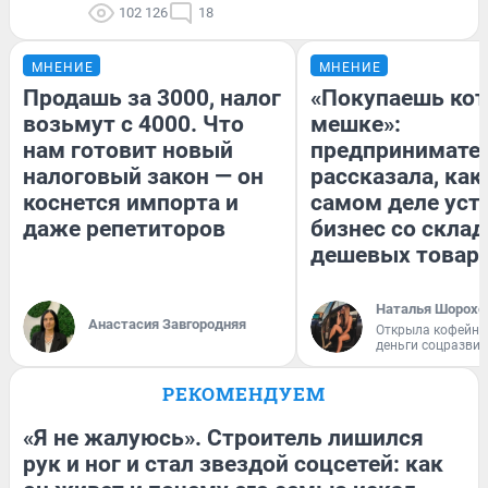
102 126
18
МНЕНИЕ
МНЕНИЕ
Продашь за 3000, налог
«Покупаешь кот
возьмут с 4000. Что
мешке»:
нам готовит новый
предпринимате
налоговый закон — он
рассказала, как
коснется импорта и
самом деле уст
даже репетиторов
бизнес со скла
дешевых товар
Наталья Шорохо
Анастасия Завгородняя
Открыла кофейну
деньги соцразви
РЕКОМЕНДУЕМ
«Я не жалуюсь». Строитель лишился
рук и ног и стал звездой соцсетей: как