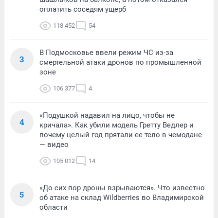
оплатить соседям ущерб
118 452
54
В Подмосковье ввели режим ЧС из-за
3
смертельной атаки дронов по промышленной
зоне
106 377
4
«Подушкой надавил на лицо, чтобы не
4
кричала». Как убили модель Гретту Ведлер и
почему целый год прятали ее тело в чемодане
— видео
105 012
14
«До сих пор дроны взрываются». Что известно
5
об атаке на склад Wildberries во Владимирской
области