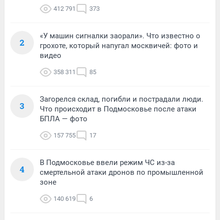
412 791
373
«У машин сигналки заорали». Что известно о
2
грохоте, который напугал москвичей: фото и
видео
358 311
85
Загорелся склад, погибли и пострадали люди.
3
Что происходит в Подмосковье после атаки
БПЛА — фото
157 755
17
В Подмосковье ввели режим ЧС из-за
4
смертельной атаки дронов по промышленной
зоне
140 619
6