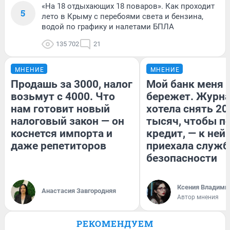
«На 18 отдыхающих 18 поваров». Как проходит
5
лето в Крыму с перебоями света и бензина,
водой по графику и налетами БПЛА
135 702
21
МНЕНИЕ
МНЕНИЕ
Продашь за 3000, налог
Мой банк меня
возьмут с 4000. Что
бережет. Журн
нам готовит новый
хотела снять 20
налоговый закон — он
тысяч, чтобы п
коснется импорта и
кредит, — к ней
даже репетиторов
приехала служб
безопасности
Ксения Владими
Анастасия Завгородняя
Автор мнения
РЕКОМЕНДУЕМ