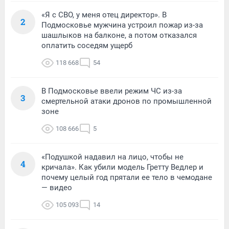
«Я с СВО, у меня отец директор». В
2
Подмосковье мужчина устроил пожар из-за
шашлыков на балконе, а потом отказался
оплатить соседям ущерб
118 668
54
В Подмосковье ввели режим ЧС из-за
3
смертельной атаки дронов по промышленной
зоне
108 666
5
«Подушкой надавил на лицо, чтобы не
4
кричала». Как убили модель Гретту Ведлер и
почему целый год прятали ее тело в чемодане
— видео
105 093
14