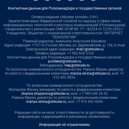
Контактные данные для Роскомнадзора и государственных органов
Сетевое издание «Москва онлайн» (18+)
Зарегистрировано Федеральной службой по надзору в сфере связи,
информационных технологий и массовых коммуникаций (Роскомнадзор)
Свидетельство о регистрации СМИ ЭЛ № ФС 77— 83224 от 12.05.2022 г.
Учредитель: Общество с ограниченной ответственностью "ИНТЕРНЕТ
ТЕХНОЛОГИИ"
Главный редактор: Ананьина Анастасия Юрьевна
Адрес редакции: 115114, Россия, Москва, ул. Дербеневская, д. 15б, 6 этаж
Электронный адрес редакции:
msk1@shkulev.ru
Телефон редакции: +7 982 630 3102
Контактные данные для Роскомнадзора и государственных органов:
juristekat@shkulev.ru
Техподдержка:
help@shkulev.ru
По вопросам коммерческого сотрудничества: Ревина Мария, директор
по работе с федеральными клиентами,
mariya.revina@shkulev.ru
, моб. +7
910 402 4056.
По вопросам коммерческого сотрудничества:
Жапарова Жанна, менеджер по работе с федеральными клиентами
zhanna.zhaparova@shkulev.ru
, моб. + 7 982 640 34 32
Ревина Мария, директор по работе с федеральными клиентами
mariya.revina@shkulev.ru
, моб. +7 910 402 4056
Редакция сайта не несет ответственности за достоверность
информации, содержащейся в рекламных объявлениях.
Информация об ограничениях