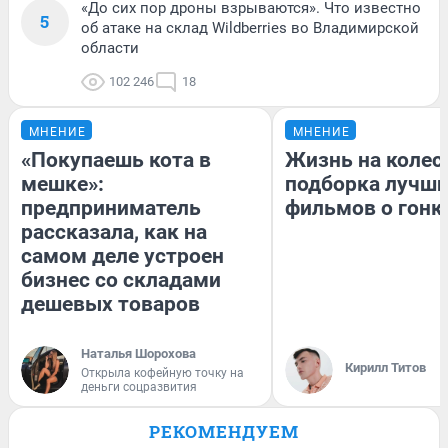
«До сих пор дроны взрываются». Что известно
5
об атаке на склад Wildberries во Владимирской
области
102 246
18
МНЕНИЕ
МНЕНИЕ
«Покупаешь кота в
Жизнь на колес
мешке»:
подборка лучш
предприниматель
фильмов о гонк
рассказала, как на
самом деле устроен
бизнес со складами
дешевых товаров
Наталья Шорохова
Кирилл Титов
Открыла кофейную точку на
деньги соцразвития
РЕКОМЕНДУЕМ