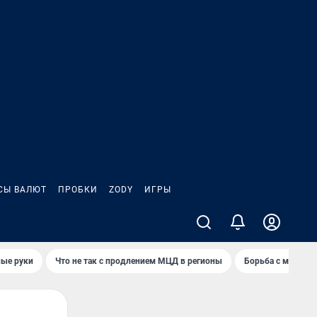
СЫ ВАЛЮТ
ПРОБКИ
ZODY
ИГРЫ
ные руки
Что не так с продлением МЦД в регионы
Борьба с мэрией 