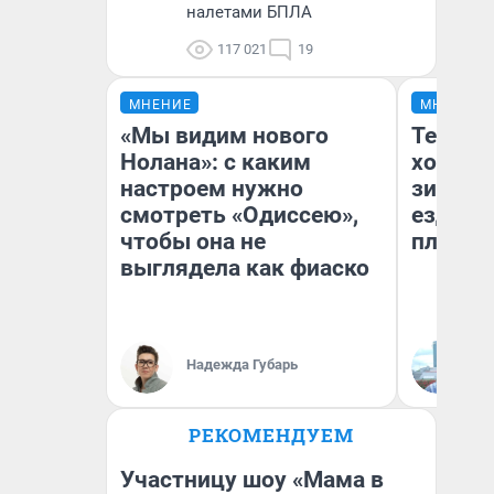
налетами БПЛА
117 021
19
МНЕНИЕ
МНЕНИЕ
«Мы видим нового
Тепло 
Нолана»: с каким
холодн
настроем нужно
зимой.
смотреть «Одиссею»,
ездит н
чтобы она не
плюсы 
выглядела как фиаско
Надежда Губарь
Д
РЕКОМЕНДУЕМ
Участницу шоу «Мама в