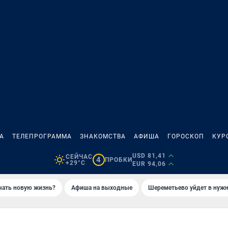
А
ТЕЛЕПРОГРАММА
ЗНАКОМСТВА
АФИША
ГОРОСКОП
КУР
USD 81,41
СЕЙЧАС
4
ПРОБКИ
+29°C
EUR 94,06
ачать новую жизнь?
Афиша на выходные
Шереметьево уйдет в нуж