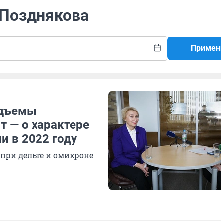
 Позднякова
Примен
одъемы
т — о характере
и в 2022 году
при дельте и омикроне