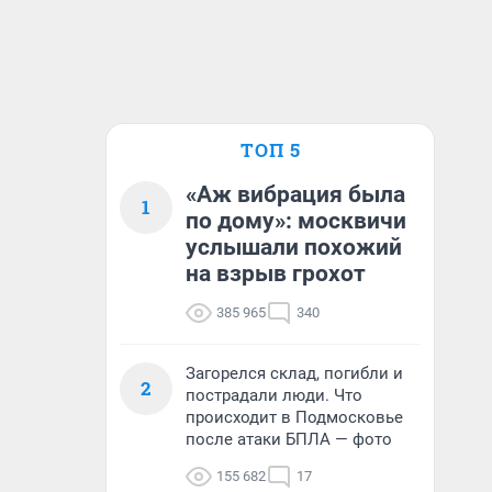
ТОП 5
«Аж вибрация была
1
по дому»: москвичи
услышали похожий
на взрыв грохот
385 965
340
Загорелся склад, погибли и
2
пострадали люди. Что
происходит в Подмосковье
после атаки БПЛА — фото
155 682
17