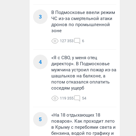
В Подмосковье ввели режим
3
ЧС из-за смертельной атаки
дронов по промышленной
зоне
127 353
6
«Я с СВО, у меня отец
4
директор». В Подмосковье
мужчина устроил пожар из-за
шашлыков на балконе, а
потом отказался оплатить
соседям ущерб
119 355
54
«На 18 отдыхающих 18
5
поваров». Как проходит лето
в Крыму с перебоями света и
бензина, водой по графику и