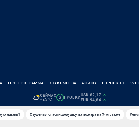
А
ТЕЛЕПРОГРАММА
ЗНАКОМСТВА
АФИША
ГОРОСКОП
КУР
USD 82,17
СЕЙЧАС
2
ПРОБКИ
+25°C
EUR 94,84
овую жизнь?
Студенты спасли девушку из пожара на 9-м этаже
Рено