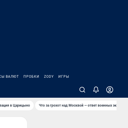
СЫ ВАЛЮТ
ПРОБКИ
ZODY
ИГРЫ
вация в Царицыно
Что за грохот над Москвой — ответ военных эксперто