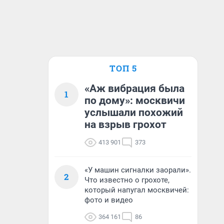
ТОП 5
«Аж вибрация была
1
по дому»: москвичи
услышали похожий
на взрыв грохот
413 901
373
«У машин сигналки заорали».
2
Что известно о грохоте,
который напугал москвичей:
фото и видео
364 161
86