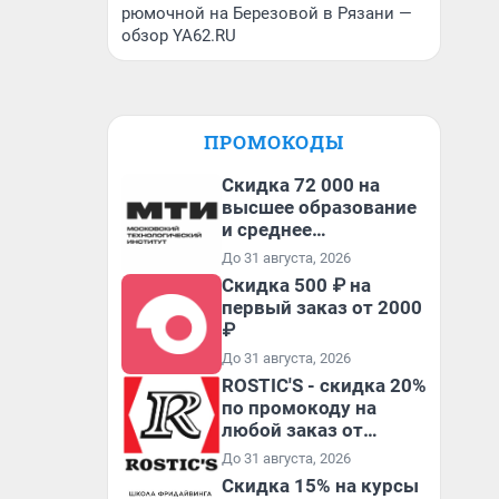
рюмочной на Березовой в Рязани —
обзор YA62.RU
ПРОМОКОДЫ
Скидка 72 000 на
высшее образование
и среднее
специальное
До 31 августа, 2026
образование в
Скидка 500 ₽ на
первый год обучения
первый заказ от 2000
₽
До 31 августа, 2026
ROSTIC'S - скидка 20%
по промокоду на
любой заказ от
3199₽!
До 31 августа, 2026
Скидка 15% на курсы