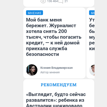
136 464
21
МНЕНИЕ
МНЕНИЕ
Мой банк меня
Утомит
бережет. Журналист
без но
хотела снять 200
был фи
тысяч, чтобы погасить
мураве
кредит, — к ней домой
ретрос
приехала служба
киновс
безопасности
Ксения Владимирская
Ки
Автор мнения
РЕКОМЕНДУЕМ
«Выглядит, будто сейчас
развалится»: ребенка из
Австралии шокировало