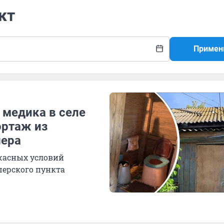
кт
Примен
 медика в селе
ортаж из
шера
ужасных условий
шерского пункта