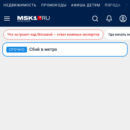
НЕДВИЖИМОСТЬ
ПРОМОКОДЫ
АФИША ДЕТЯМ
ПОГОДА
Т
Что за грохот над Москвой — ответ военных экспертов
Где начать 
Сбой в метро
СРОЧНО