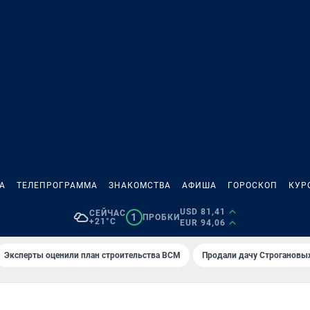
А
ТЕЛЕПРОГРАММА
ЗНАКОМСТВА
АФИША
ГОРОСКОП
КУР
USD 81,41
СЕЙЧАС
1
ПРОБКИ
+21°C
EUR 94,06
Эксперты оценили план строительства ВСМ
Продали дачу Строгановых