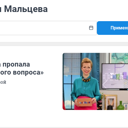
я Мальцева
Примен
а пропала
ого вопроса»
вой