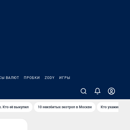
СЫ ВАЛЮТ
ПРОБКИ
ZODY
ИГРЫ
. Кто её выкупил
10 неизбитых экотроп в Москве
Кто ухаживает з