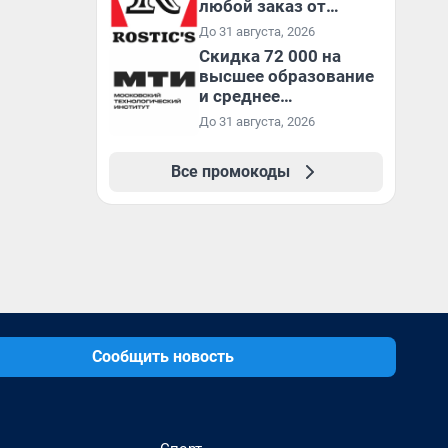
любой заказ от
3199₽!
До 31 августа, 2026
Скидка 72 000 на
высшее образование
и среднее
специальное
До 31 августа, 2026
образование в
первый год обучения
Все промокоды
Сообщить новость