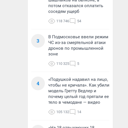
шашлыков на балконе, а
потом отказался оплатить
соседям ущерб
118 746
54
В Подмосковье ввели режим
3
ЧС из-за смертельной атаки
дронов по промышленной
зоне
110 325
5
«Подушкой надавил на лицо,
4
чтобы не кричала». Как убили
модель Гретту Ведлер и
почему целый год прятали ее
тело в чемодане — видео
105 132
14
«На 18 отдыхающих 18