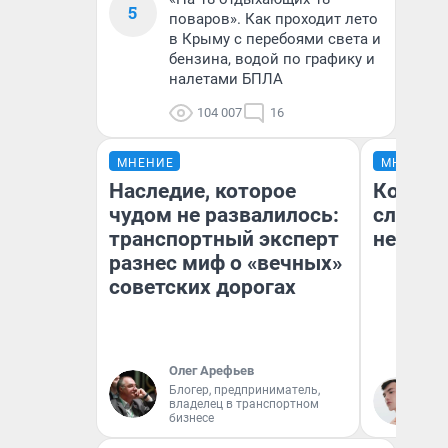
5
поваров». Как проходит лето
в Крыму с перебоями света и
бензина, водой по графику и
налетами БПЛА
104 007
16
МНЕНИЕ
МНЕНИЕ
Наследие, которое
Когда в
чудом не развалилось:
слов: 
транспортный эксперт
немых
разнес миф о «вечных»
советских дорогах
Олег Арефьев
Блогер, предприниматель,
Ки
владелец в транспортном
бизнесе