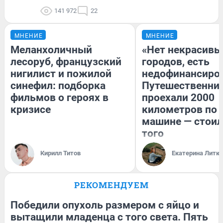
141 972
22
МНЕНИЕ
МНЕНИЕ
Меланхоличный
«Нет некрасивы
лесоруб, французский
городов, есть
нигилист и пожилой
недофинансиро
синефил: подборка
Путешественни
фильмов о героях в
проехали 2000
кризисе
километров по 
машине — стоил
того
Кирилл Титов
Екатерина Литк
РЕКОМЕНДУЕМ
Победили опухоль размером с яйцо и
вытащили младенца с того света. Пять