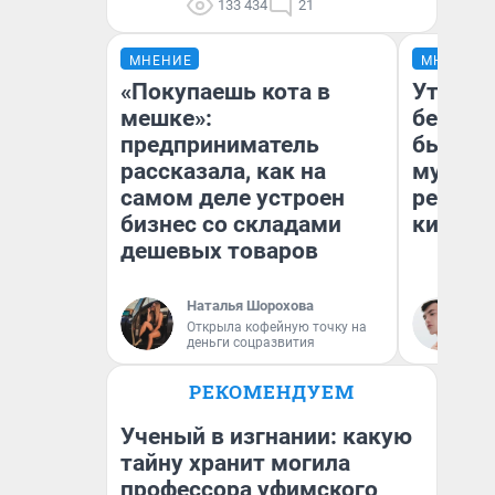
133 434
21
МНЕНИЕ
МНЕНИЕ
«Покупаешь кота в
Утомит
мешке»:
без но
предприниматель
был фи
рассказала, как на
мураве
самом деле устроен
ретрос
бизнес со складами
киновс
дешевых товаров
Наталья Шорохова
Ки
Открыла кофейную точку на
деньги соцразвития
РЕКОМЕНДУЕМ
Ученый в изгнании: какую
тайну хранит могила
профессора уфимского