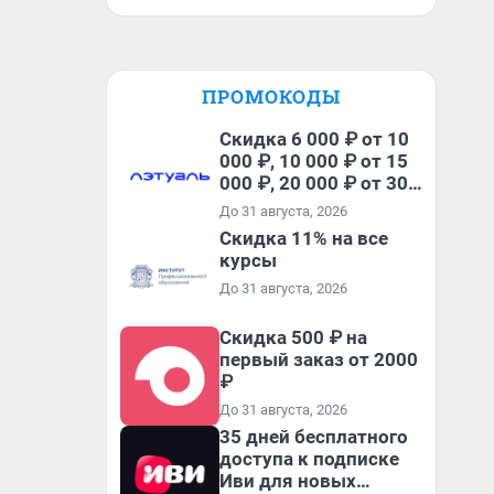
ПРОМОКОДЫ
Скидка 6 000 ₽ от 10
000 ₽, 10 000 ₽ от 15
000 ₽, 20 000 ₽ от 30
000 ₽ и 35 000 ₽ от 50
До 31 августа, 2026
000 ₽ на первый и все
Скидка 11% на все
повторные заказы по
курсы
промокоду НАБЕРИ
До 31 августа, 2026
Скидка 500 ₽ на
первый заказ от 2000
₽
До 31 августа, 2026
35 дней бесплатного
доступа к подписке
Иви для новых