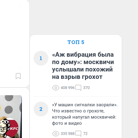
ТОП 5
«Аж вибрация была
1
по дому»: москвичи
услышали похожий
на взрыв грохот
408 996
370
«У машин сигналки заорали».
2
Что известно о грохоте,
который напугал москвичей:
фото и видео
335 988
72