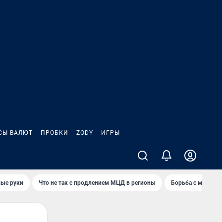
СЫ ВАЛЮТ
ПРОБКИ
ZODY
ИГРЫ
ные руки
Что не так с продлением МЦД в регионы
Борьба с мэрией 