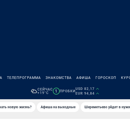
А
ТЕЛЕПРОГРАММА
ЗНАКОМСТВА
АФИША
ГОРОСКОП
КУР
USD 82,17
СЕЙЧАС
1
ПРОБКИ
+19°C
EUR 94,84
ачать новую жизнь?
Афиша на выходные
Шереметьево уйдет в нуж