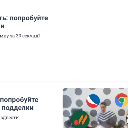
ть: попробуйте
ки
ку за 30 секунд?
 попробуйте
т подделки
подвести