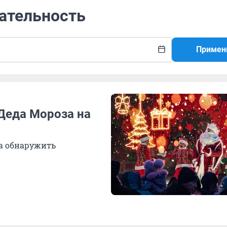
мательность
Примен
Деда Мороза на
ва обнаружить