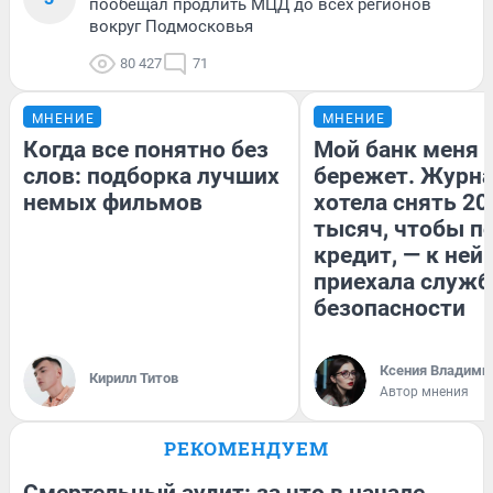
пообещал продлить МЦД до всех регионов
вокруг Подмосковья
80 427
71
МНЕНИЕ
МНЕНИЕ
Когда все понятно без
Мой банк меня
слов: подборка лучших
бережет. Журн
немых фильмов
хотела снять 20
тысяч, чтобы п
кредит, — к ней
приехала служб
безопасности
Ксения Владими
Кирилл Титов
Автор мнения
РЕКОМЕНДУЕМ
Смертельный аудит: за что в начале