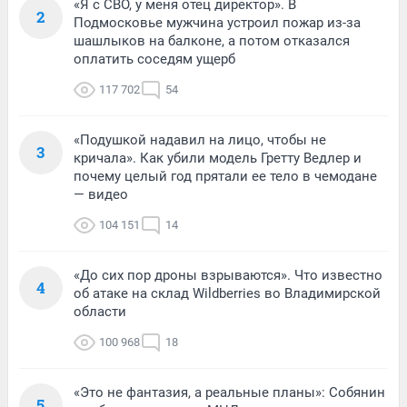
«Я с СВО, у меня отец директор». В
2
Подмосковье мужчина устроил пожар из-за
шашлыков на балконе, а потом отказался
оплатить соседям ущерб
117 702
54
«Подушкой надавил на лицо, чтобы не
3
кричала». Как убили модель Гретту Ведлер и
почему целый год прятали ее тело в чемодане
— видео
104 151
14
«До сих пор дроны взрываются». Что известно
4
об атаке на склад Wildberries во Владимирской
области
100 968
18
«Это не фантазия, а реальные планы»: Собянин
5