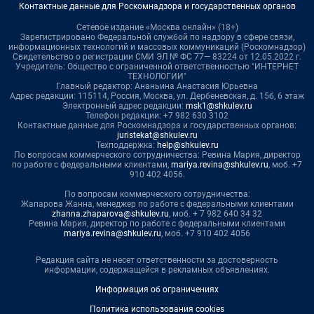
Контактные данные для Роскомнадзора и государственных органов
Сетевое издание «Москва онлайн» (18+)
Зарегистрировано Федеральной службой по надзору в сфере связи,
информационных технологий и массовых коммуникаций (Роскомнадзор)
Свидетельство о регистрации СМИ ЭЛ № ФС 77— 83224 от 12.05.2022 г.
Учредитель: Общество с ограниченной ответственностью "ИНТЕРНЕТ
ТЕХНОЛОГИИ"
Главный редактор: Ананьина Анастасия Юрьевна
Адрес редакции: 115114, Россия, Москва, ул. Дербеневская, д. 15б, 6 этаж
Электронный адрес редакции:
msk1@shkulev.ru
Телефон редакции: +7 982 630 3102
Контактные данные для Роскомнадзора и государственных органов:
juristekat@shkulev.ru
Техподдержка:
help@shkulev.ru
По вопросам коммерческого сотрудничества: Ревина Мария, директор
по работе с федеральными клиентами,
mariya.revina@shkulev.ru
, моб. +7
910 402 4056.
По вопросам коммерческого сотрудничества:
Жапарова Жанна, менеджер по работе с федеральными клиентами
zhanna.zhaparova@shkulev.ru
, моб. + 7 982 640 34 32
Ревина Мария, директор по работе с федеральными клиентами
mariya.revina@shkulev.ru
, моб. +7 910 402 4056
Редакция сайта не несет ответственности за достоверность
информации, содержащейся в рекламных объявлениях.
Информация об ограничениях
Политика использования cookies