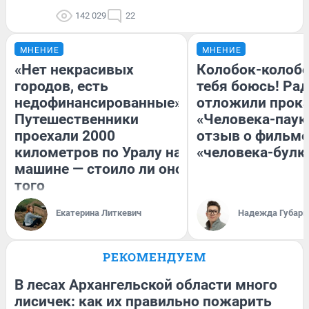
142 029
22
МНЕНИЕ
МНЕНИЕ
«Нет некрасивых
Колобок-колобо
городов, есть
тебя боюсь! Рад
недофинансированные».
отложили прок
Путешественники
«Человека-паук
проехали 2000
отзыв о фильме
километров по Уралу на
«человека-булк
машине — стоило ли оно
того
Екатерина Литкевич
Надежда Губарь
РЕКОМЕНДУЕМ
В лесах Архангельской области много
лисичек: как их правильно пожарить