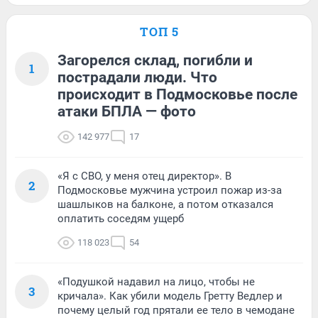
ТОП 5
Загорелся склад, погибли и
1
пострадали люди. Что
происходит в Подмосковье после
атаки БПЛА — фото
142 977
17
«Я с СВО, у меня отец директор». В
2
Подмосковье мужчина устроил пожар из-за
шашлыков на балконе, а потом отказался
оплатить соседям ущерб
118 023
54
«Подушкой надавил на лицо, чтобы не
3
кричала». Как убили модель Гретту Ведлер и
почему целый год прятали ее тело в чемодане