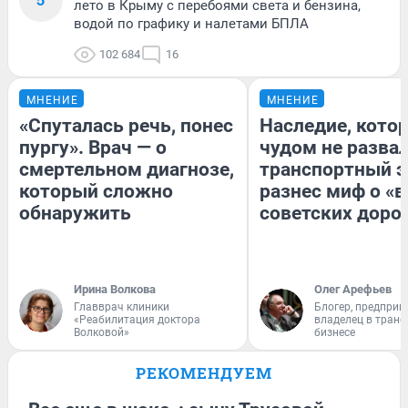
лето в Крыму с перебоями света и бензина,
водой по графику и налетами БПЛА
102 684
16
МНЕНИЕ
МНЕНИЕ
«Спуталась речь, понес
Наследие, кото
пургу». Врач — о
чудом не разва
смертельном диагнозе,
транспортный э
который сложно
разнес миф о «
обнаружить
советских доро
Ирина Волкова
Олег Арефьев
Главврач клиники
Блогер, предприн
«Реабилитация доктора
владелец в тран
Волковой»
бизнесе
РЕКОМЕНДУЕМ