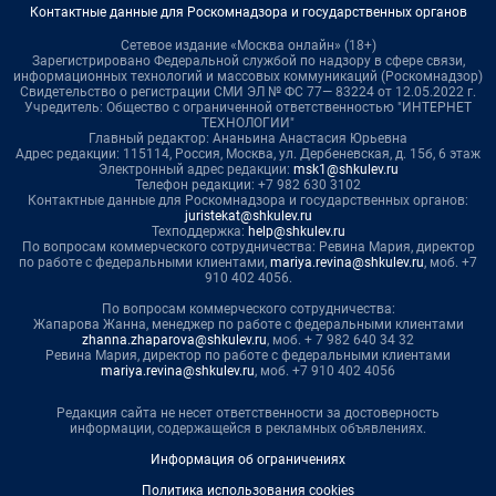
Контактные данные для Роскомнадзора и государственных органов
Сетевое издание «Москва онлайн» (18+)
Зарегистрировано Федеральной службой по надзору в сфере связи,
информационных технологий и массовых коммуникаций (Роскомнадзор)
Свидетельство о регистрации СМИ ЭЛ № ФС 77— 83224 от 12.05.2022 г.
Учредитель: Общество с ограниченной ответственностью "ИНТЕРНЕТ
ТЕХНОЛОГИИ"
Главный редактор: Ананьина Анастасия Юрьевна
Адрес редакции: 115114, Россия, Москва, ул. Дербеневская, д. 15б, 6 этаж
Электронный адрес редакции:
msk1@shkulev.ru
Телефон редакции: +7 982 630 3102
Контактные данные для Роскомнадзора и государственных органов:
juristekat@shkulev.ru
Техподдержка:
help@shkulev.ru
По вопросам коммерческого сотрудничества: Ревина Мария, директор
по работе с федеральными клиентами,
mariya.revina@shkulev.ru
, моб. +7
910 402 4056.
По вопросам коммерческого сотрудничества:
Жапарова Жанна, менеджер по работе с федеральными клиентами
zhanna.zhaparova@shkulev.ru
, моб. + 7 982 640 34 32
Ревина Мария, директор по работе с федеральными клиентами
mariya.revina@shkulev.ru
, моб. +7 910 402 4056
Редакция сайта не несет ответственности за достоверность
информации, содержащейся в рекламных объявлениях.
Информация об ограничениях
Политика использования cookies