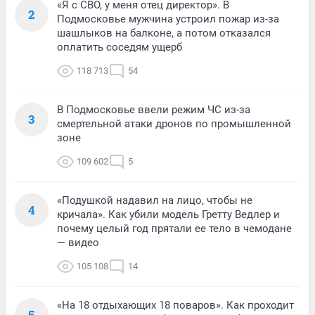
«Я с СВО, у меня отец директор». В
2
Подмосковье мужчина устроил пожар из-за
шашлыков на балконе, а потом отказался
оплатить соседям ущерб
118 713
54
В Подмосковье ввели режим ЧС из-за
3
смертельной атаки дронов по промышленной
зоне
109 602
5
«Подушкой надавил на лицо, чтобы не
4
кричала». Как убили модель Гретту Ведлер и
почему целый год прятали ее тело в чемодане
— видео
105 108
14
«На 18 отдыхающих 18 поваров». Как проходит
5