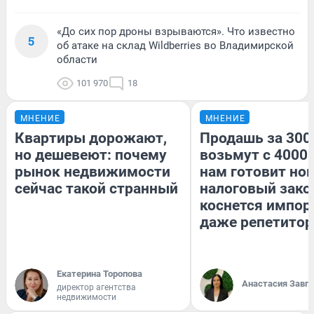
«До сих пор дроны взрываются». Что известно
5
об атаке на склад Wildberries во Владимирской
области
101 970
18
МНЕНИЕ
МНЕНИЕ
Квартиры дорожают,
Продашь за 3000
но дешевеют: почему
возьмут с 4000.
рынок недвижимости
нам готовит но
сейчас такой странный
налоговый зако
коснется импор
даже репетитор
Екатерина Торопова
Анастасия Завг
директор агентства
недвижимости