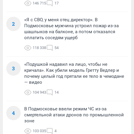
146 715
17
«Я с СВО, у меня отец директор». В
2
Подмосковье мужчина устроил пожар из-за
шашлыков на балконе, а потом отказался
оплатить соседям ущерб
118 338
54
«Подушкой надавил на лицо, чтобы не
3
кричала». Как убили модель Гретту Ведлер и
почему целый год прятали ее тело в чемодане
— видео
104 943
14
В Подмосковье ввели режим ЧС из-за
4
смертельной атаки дронов по промышленной
зоне
103 035
4