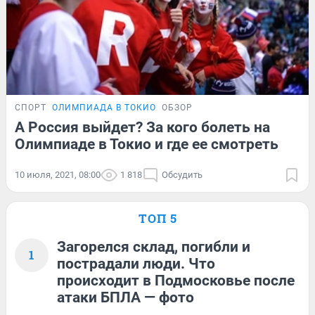
СПОРТ
ОЛИМПИАДА В ТОКИО
ОБЗОР
А Россия выйдет? За кого болеть на
Олимпиаде в Токио и где ее смотреть
10 июля, 2021, 08:00
1 818
Обсудить
ТОП 5
Загорелся склад, погибли и
1
пострадали люди. Что
происходит в Подмосковье после
атаки БПЛА — фото