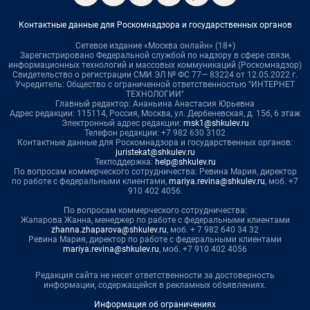
Контактные данные для Роскомнадзора и государственных органов
Сетевое издание «Москва онлайн» (18+)
Зарегистрировано Федеральной службой по надзору в сфере связи,
информационных технологий и массовых коммуникаций (Роскомнадзор)
Свидетельство о регистрации СМИ ЭЛ № ФС 77— 83224 от 12.05.2022 г.
Учредитель: Общество с ограниченной ответственностью "ИНТЕРНЕТ
ТЕХНОЛОГИИ"
Главный редактор: Ананьина Анастасия Юрьевна
Адрес редакции: 115114, Россия, Москва, ул. Дербеневская, д. 15б, 6 этаж
Электронный адрес редакции:
msk1@shkulev.ru
Телефон редакции: +7 982 630 3102
Контактные данные для Роскомнадзора и государственных органов:
juristekat@shkulev.ru
Техподдержка:
help@shkulev.ru
По вопросам коммерческого сотрудничества: Ревина Мария, директор
по работе с федеральными клиентами,
mariya.revina@shkulev.ru
, моб. +7
910 402 4056.
По вопросам коммерческого сотрудничества:
Жапарова Жанна, менеджер по работе с федеральными клиентами
zhanna.zhaparova@shkulev.ru
, моб. + 7 982 640 34 32
Ревина Мария, директор по работе с федеральными клиентами
mariya.revina@shkulev.ru
, моб. +7 910 402 4056
Редакция сайта не несет ответственности за достоверность
информации, содержащейся в рекламных объявлениях.
Информация об ограничениях