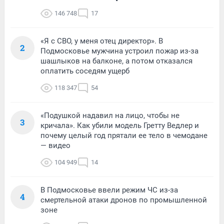
146 748
17
«Я с СВО, у меня отец директор». В
2
Подмосковье мужчина устроил пожар из-за
шашлыков на балконе, а потом отказался
оплатить соседям ущерб
118 347
54
«Подушкой надавил на лицо, чтобы не
3
кричала». Как убили модель Гретту Ведлер и
почему целый год прятали ее тело в чемодане
— видео
104 949
14
В Подмосковье ввели режим ЧС из-за
4
смертельной атаки дронов по промышленной
зоне