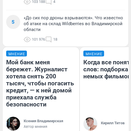
103 188
4
«До сих пор дроны взрываются». Что известно
5
об атаке на склад Wildberries во Владимирской
области
101 976
18
МНЕНИЕ
МНЕНИЕ
Мой банк меня
Когда все понят
бережет. Журналист
слов: подборка
хотела снять 200
немых фильмов
тысяч, чтобы погасить
кредит, — к ней домой
приехала служба
безопасности
Ксения Владимирская
Кирилл Титов
Автор мнения