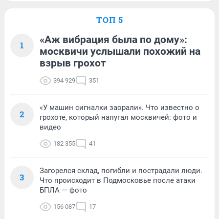
ТОП 5
«Аж вибрация была по дому»:
1
москвичи услышали похожий на
взрыв грохот
394 929
351
«У машин сигналки заорали». Что известно о
2
грохоте, который напугал москвичей: фото и
видео
182 355
41
Загорелся склад, погибли и пострадали люди.
3
Что происходит в Подмосковье после атаки
БПЛА — фото
156 087
17