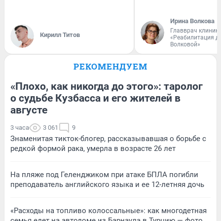
Ирина Волкова
Главврач клиник
Кирилл Титов
«Реабилитация д
Волковой»
РЕКОМЕНДУЕМ
«Плохо, как никогда до этого»: таролог
о судьбе Кузбасса и его жителей в
августе
3 часа
3 061
9
Знаменитая тикток-блогер, рассказывавшая о борьбе с
редкой формой рака, умерла в возрасте 26 лет
На пляже под Геленджиком при атаке БПЛА погибли
преподаватель английского языка и ее 12-летняя дочь
«Расходы на топливо колоссальные»: как многодетная
семья едет на автодоме из Барнаула в Турцию — фото