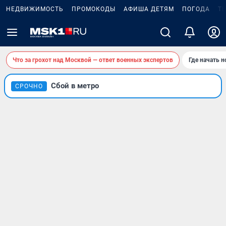
НЕДВИЖИМОСТЬ
ПРОМОКОДЫ
АФИША ДЕТЯМ
ПОГОДА
Т
Что за грохот над Москвой — ответ военных экспертов
Где начать 
Сбой в метро
СРОЧНО