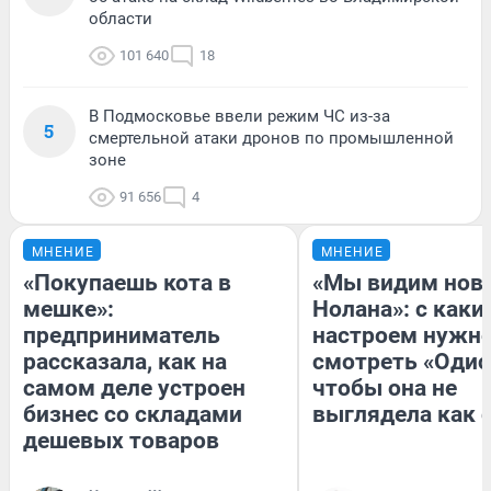
области
101 640
18
В Подмосковье ввели режим ЧС из-за
5
смертельной атаки дронов по промышленной
зоне
91 656
4
МНЕНИЕ
МНЕНИЕ
«Покупаешь кота в
«Мы видим нов
мешке»:
Нолана»: с каки
предприниматель
настроем нужн
рассказала, как на
смотреть «Одис
самом деле устроен
чтобы она не
бизнес со складами
выглядела как 
дешевых товаров