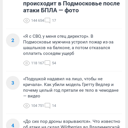
происходит в Подмосковье после
атаки БПЛА — фото
144 654
17
«Я с СВО, у меня отец директор». В
2
Подмосковье мужчина устроил пожар из-за
шашлыков на балконе, а потом отказался
оплатить соседям ущерб
118 167
54
«Подушкой надавил на лицо, чтобы не
3
кричала». Как убили модель Гретту Ведлер и
почему целый год прятали ее тело в чемодане
— видео
104 751
14
«До сих пор дроны взрываются». Что известно
4
об атаке на склад Wildberries во Владимирской