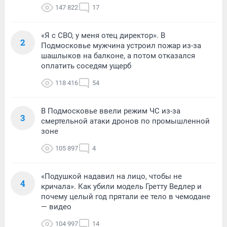
147 822
17
«Я с СВО, у меня отец директор». В
2
Подмосковье мужчина устроил пожар из-за
шашлыков на балконе, а потом отказался
оплатить соседям ущерб
118 416
54
В Подмосковье ввели режим ЧС из-за
3
смертельной атаки дронов по промышленной
зоне
105 897
4
«Подушкой надавил на лицо, чтобы не
4
кричала». Как убили модель Гретту Ведлер и
почему целый год прятали ее тело в чемодане
— видео
104 997
14